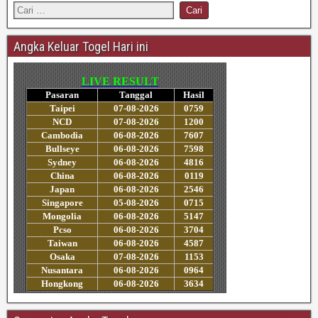
Angka Keluar Togel Hari ini