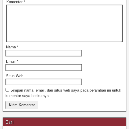
Komentar
*
Nama
*
Email
*
Situs Web
Simpan nama, email, dan situs web saya pada peramban ini untuk
komentar saya berikutnya.
Cari