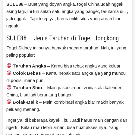
SULE88
–
Buat
yang
doyan
angka,
togel China
udah
nggak
asing
lagi.
Ini
tuh
salah
satu
angka
yang
banget,
terutama
di
.
,
jadi
nggak
.
Tapi
tetep
ya,
harus
milih
situs
yang
aman
biar
nggak
!
SULE88 – Jenis Taruhan di Togel
Hongkong
Togel
Sidney
ini punya banyak macam taruhan. Nah, ini yang
paling populer:
Taruhan Angka
– Kamu bisa tebak angka yang keluar.
Colok Bebas
– Kamu nebak satu angka aja yang muncul
di posisi mana pun.
Taruhan Shio
– Main pakai simbol zodiak ala kalender
China, bisa jadi beruntung banget!
Bolak-Balik
– Main kombinasi angka biar makin banyak
peluang menang.
Inget
ya,
di
beberapa
kayak
,
itu
.
Jadi
harus
main
dengan
dan
ngerti
.
Kalau
mau
lebih
aman,
bisa
buat
akses
nya.
Yang
penting,
jangan
sampe
dan
malah
jadi
!