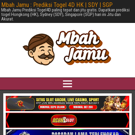
Mbah Jamu : Prediksi Togel 4D HK | SDY | SGP
Mbah Jamu Prediksi Togel4D paling tepat dan jitu gratis. Dapatkan prediksi
togel Hongkong (HK), Sydney (SDY), Singapore (SGP) hari ini Jitu dan
Akurat.