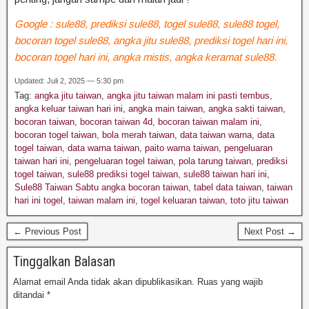
Google : sule88, prediksi sule88, togel sule88, sule88 togel,
bocoran togel sule88, angka jitu sule88, prediksi togel hari ini,
bocoran togel hari ini, angka mistis, angka keramat sule88.
Updated: Juli 2, 2025 — 5:30 pm
Tag:
angka jitu taiwan
,
angka jitu taiwan malam ini pasti tembus
,
angka keluar taiwan hari ini
,
angka main taiwan
,
angka sakti taiwan
,
bocoran taiwan
,
bocoran taiwan 4d
,
bocoran taiwan malam ini
,
bocoran togel taiwan
,
bola merah taiwan
,
data taiwan warna
,
data
togel taiwan
,
data warna taiwan
,
paito warna taiwan
,
pengeluaran
taiwan hari ini
,
pengeluaran togel taiwan
,
pola tarung taiwan
,
prediksi
togel taiwan
,
sule88 prediksi togel taiwan
,
sule88 taiwan hari ini
,
Sule88 Taiwan Sabtu angka bocoran taiwan
,
tabel data taiwan
,
taiwan
hari ini togel
,
taiwan malam ini
,
togel keluaran taiwan
,
toto jitu taiwan
← Previous Post
Next Post →
Tinggalkan Balasan
Alamat email Anda tidak akan dipublikasikan.
Ruas yang wajib
ditandai
*