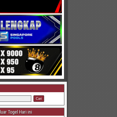
uar Togel Hari ini