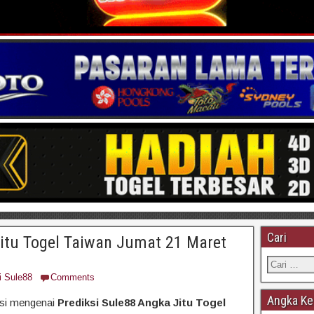
Cari
Jitu Togel Taiwan Jumat 21 Maret
i Sule88
Comments
Angka Kel
si mengenai
Prediksi Sule88 Angka Jitu Togel