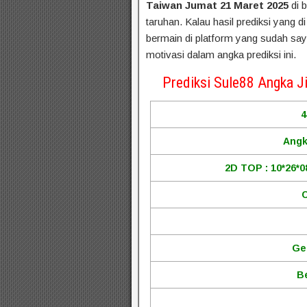
Taiwan Jumat 21 Maret 2025
di 
taruhan. Kalau hasil prediksi yang 
bermain di platform yang sudah saya 
motivasi dalam angka prediksi ini.
Prediksi Sule88 Angka J
4
Angk
2D TOP : 10*26*0
C
Gen
Be