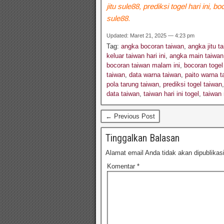
jitu sule88, prediksi togel hari ini, 
sule88.
Updated: Maret 21, 2025 — 4:23 pm
Tag:
angka bocoran taiwan
,
angka jitu t
keluar taiwan hari ini
,
angka main taiwan
bocoran taiwan malam ini
,
bocoran togel
taiwan
,
data warna taiwan
,
paito warna t
pola tarung taiwan
,
prediksi togel taiwan
data taiwan
,
taiwan hari ini togel
,
taiwan
← Previous Post
Tinggalkan Balasan
Alamat email Anda tidak akan dipublikas
Komentar
*