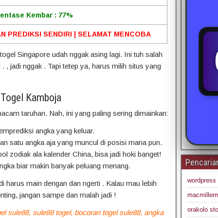
entase Kembar : 77%
AN PREDIKSI SENDIRI | SELAMAT MENCOBA
togel Singapore
udah
nggak
asing
lagi.
Ini
tuh
salah
i
.
,
jadi
nggak
.
Tapi
tetep
ya,
harus
milih
situs
yang
 Togel
Kamboja
acam taruhan. Nah, ini yang paling sering dimainkan:
mprediksi angka yang keluar.
 satu angka aja yang muncul di posisi mana pun.
l zodiak ala kalender China, bisa jadi hoki banget!
Pencarian
ngka biar makin banyak peluang menang.
wordpress
di
harus
main
dengan
dan
ngerti
.
Kalau
mau
lebih
nting,
jangan
sampe
dan
malah
jadi
!
macmiller
orakolo sto
gel sule88, sule88 togel, bocoran togel sule88, angka