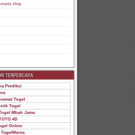
xruntz shop
OR TERPERCAYA
a Prediksi
rna
ramat Togel
stik Togel
 Togel Mbah Jamu
 TOTO 4D
ogel Online
r TogelMania