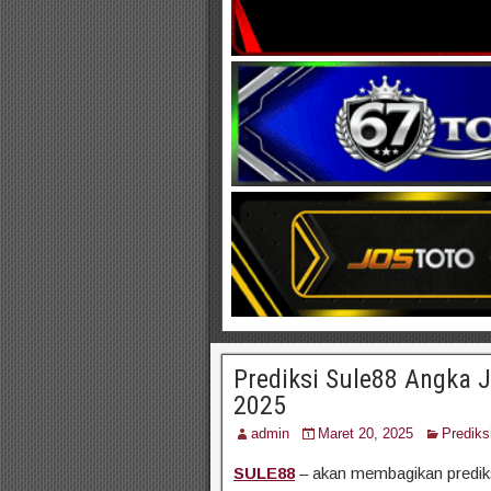
Prediksi Sule88 Angka 
2025
admin
Maret 20, 2025
Prediks
SULE88
– akan membagikan predik