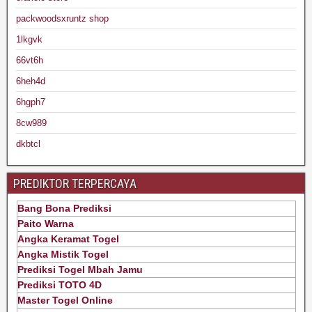
packwoodsxruntz shop
1lkgvk
66vt6h
6heh4d
6hgph7
8cw989
dkbtcl
PREDIKTOR TERPERCAYA
Bang Bona Prediksi
Paito Warna
Angka Keramat Togel
Angka Mistik Togel
Prediksi Togel Mbah Jamu
Prediksi TOTO 4D
Master Togel Online