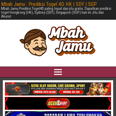
Mbah Jamu : Prediksi Togel 4D HK | SDY | SGP
Mbah Jamu Prediksi Togel4D paling tepat dan jitu gratis. Dapatkan prediksi
togel Hongkong (HK), Sydney (SDY), Singapore (SGP) hari ini Jitu dan
Akurat.