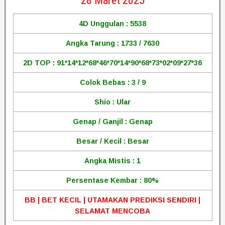
28 Maret 2025
4D Unggulan : 5538
Angka Tarung : 1733 / 7630
2D TOP : 91*14*12*68*46*70*14*90*68*73*02*09*27*36
Colok Bebas : 3 / 9
Shio : Ular
Genap / Ganjil : Genap
Besar / Kecil : Besar
Angka Mistis : 1
Persentase Kembar : 80%
BB | BET KECIL | UTAMAKAN PREDIKSI SENDIRI |
SELAMAT MENCOBA