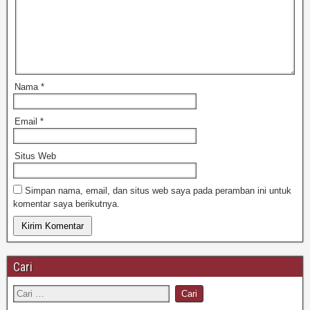
Nama
*
Email
*
Situs Web
Simpan nama, email, dan situs web saya pada peramban ini untuk
komentar saya berikutnya.
Cari