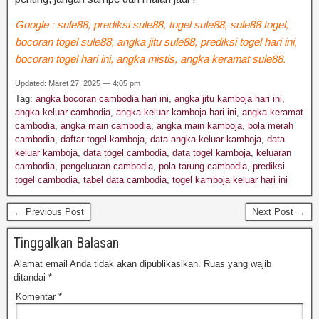
Google : sule88, prediksi sule88, togel sule88, sule88 togel,
bocoran togel sule88, angka jitu sule88, prediksi togel hari ini,
bocoran togel hari ini, angka mistis, angka keramat sule88.
Updated: Maret 27, 2025 — 4:05 pm
Tag:
angka bocoran cambodia hari ini
,
angka jitu kamboja hari ini
,
angka keluar cambodia
,
angka keluar kamboja hari ini
,
angka keramat
cambodia
,
angka main cambodia
,
angka main kamboja
,
bola merah
cambodia
,
daftar togel kamboja
,
data angka keluar kamboja
,
data
keluar kamboja
,
data togel cambodia
,
data togel kamboja
,
keluaran
cambodia
,
pengeluaran cambodia
,
pola tarung cambodia
,
prediksi
togel cambodia
,
tabel data cambodia
,
togel kamboja keluar hari ini
← Previous Post
Next Post →
Tinggalkan Balasan
Alamat email Anda tidak akan dipublikasikan.
Ruas yang wajib
ditandai
*
Komentar
*