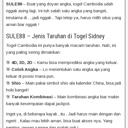
SULE88
–
Buat
yang
doyan
angka,
togel Cambodia
udah
nggak
asing
lagi.
Ini
tuh
salah
satu
angka
yang
banget,
terutama
di
.
,
jadi
nggak
.
Tapi
tetep
ya,
harus
milih
situs
yang
aman
biar
nggak
!
SULE88 – Jenis Taruhan di Togel
Sidney
Togel
Cambodia
ini punya banyak macam taruhan. Nah, ini
yang paling sering dimainkan:
🎯
4D, 3D, 2D
– Kamu bisa memprediksi angka yang keluar.
🎯
Colok Angka
– Lo menentukan satu angka aja yang
keluar di posisi mana pun.
🎯
Shio
– Main pakai simbol shio ala kalender China, bisa jadi
hoki banget!
🎯
Taruhan Kombinasi
– Main kombinasi angka biar makin
banyak kesempatan dapat jackpot.
Inget
ya,
di
beberapa
kayak
,
itu
.
Jadi
harus
main
dengan
dan
ngerti
.
Kalau
mau
lebih
aman,
bisa
buat
akses
nya.
Yang
penting,
jangan
sampe
dan
malah
jadi
!