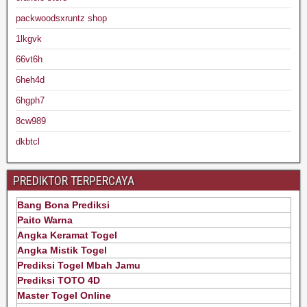
packwoodsxruntz shop
1lkgvk
66vt6h
6heh4d
6hgph7
8cw989
dkbtcl
PREDIKTOR TERPERCAYA
Bang Bona Prediksi
Paito Warna
Angka Keramat Togel
Angka Mistik Togel
Prediksi Togel Mbah Jamu
Prediksi TOTO 4D
Master Togel Online