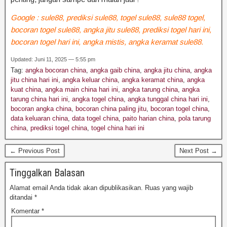
Google : sule88, prediksi sule88, togel sule88, sule88 togel,
bocoran togel sule88, angka jitu sule88, prediksi togel hari ini,
bocoran togel hari ini, angka mistis, angka keramat sule88.
Updated: Juni 11, 2025 — 5:55 pm
Tag:
angka bocoran china
,
angka gaib china
,
angka jitu china
,
angka
jitu china hari ini
,
angka keluar china
,
angka keramat china
,
angka
kuat china
,
angka main china hari ini
,
angka tarung china
,
angka
tarung china hari ini
,
angka togel china
,
angka tunggal china hari ini
,
bocoran angka china
,
bocoran china paling jitu
,
bocoran togel china
,
data keluaran china
,
data togel china
,
paito harian china
,
pola tarung
china
,
prediksi togel china
,
togel china hari ini
← Previous Post
Next Post →
Tinggalkan Balasan
Alamat email Anda tidak akan dipublikasikan.
Ruas yang wajib
ditandai
*
Komentar
*