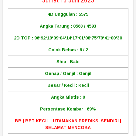
Jumat 13 Juni 2025
4D Unggulan : 5575
Angka Tarung : 0563 / 4593
2D TOP : 96*92*19*09*04*14*17*01*08*75*79*41*00*30
Colok Bebas : 6 / 2
Shio : Babi
Genap / Ganjil : Ganjil
Besar / Kecil : Kecil
Angka Mistis : 0
Persentase Kembar : 69%
BB | BET KECIL | UTAMAKAN PREDIKSI SENDIRI |
SELAMAT MENCOBA