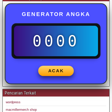
GENERATOR ANGKA
0000
ACAK
Pencarian Terkait
wordpress
macmillermerch shop