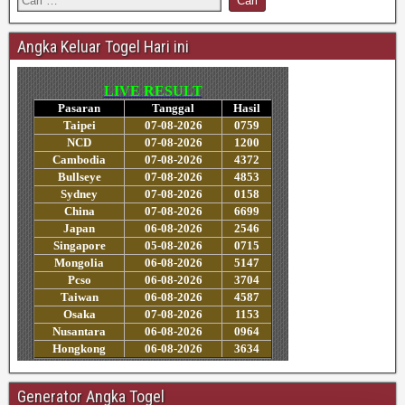
Angka Keluar Togel Hari ini
Generator Angka Togel