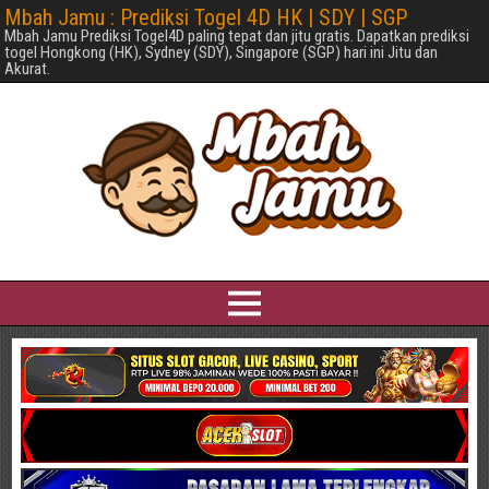
Mbah Jamu : Prediksi Togel 4D HK | SDY | SGP
Mbah Jamu Prediksi Togel4D paling tepat dan jitu gratis. Dapatkan prediksi
togel Hongkong (HK), Sydney (SDY), Singapore (SGP) hari ini Jitu dan
Akurat.