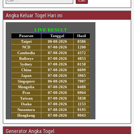
Angka Keluar Togel Hari ini
Generator Angka Togel