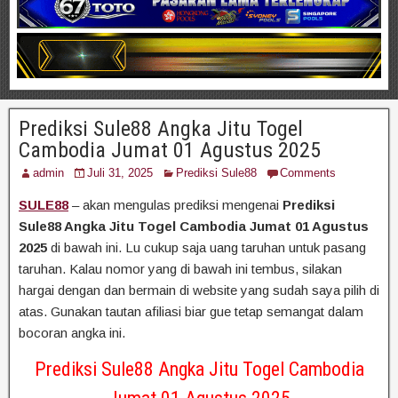
Prediksi Sule88 Angka Jitu Togel
Cambodia Jumat 01 Agustus 2025
admin
Juli 31, 2025
Prediksi Sule88
Comments
SULE88
– akan mengulas prediksi mengenai
Prediksi
Sule88 Angka Jitu Togel Cambodia Jumat 01 Agustus
2025
di bawah ini. Lu cukup saja uang taruhan untuk pasang
taruhan. Kalau nomor yang di bawah ini tembus, silakan
hargai dengan dan bermain di website yang sudah saya pilih di
atas. Gunakan tautan afiliasi biar gue tetap semangat dalam
bocoran angka ini.
Prediksi Sule88 Angka Jitu Togel Cambodia