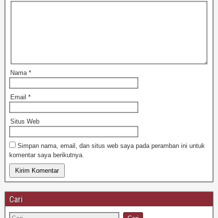
Nama
*
Email
*
Situs Web
Simpan nama, email, dan situs web saya pada peramban ini untuk
komentar saya berikutnya.
Cari