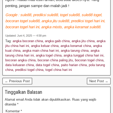
penting,
jangan
sampe
dan
malah
jadi
!
Google : sule88, prediksi sule88, togel sule88, sule88 togel,
bocoran togel sule88, angka jitu sule88, prediksi togel hari ini,
bocoran togel hari ini, angka mistis, angka keramat sule88.
Updated: Juni 4, 2025 — 4:58 pm
Tag:
angka bocoran china
,
angka gaib china
,
angka jitu china
,
angka
jitu china hari ini
,
angka keluar china
,
angka keramat china
,
angka
kuat china
,
angka main china hari ini
,
angka tarung china
,
angka
tarung china hari ini
,
angka togel china
,
angka tunggal china hari ini
,
bocoran angka china
,
bocoran china paling jitu
,
bocoran togel china
,
data keluaran china
,
data togel china
,
paito harian china
,
pola tarung
china
,
prediksi togel china
,
togel china hari ini
← Previous Post
Next Post →
Tinggalkan Balasan
Alamat email Anda tidak akan dipublikasikan.
Ruas yang wajib
ditandai
*
Komentar
*