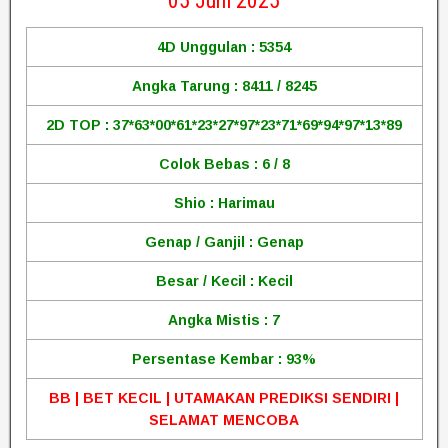
05 Juni 2025
4D Unggulan : 5354
Angka Tarung : 8411 / 8245
2D TOP : 37*63*00*61*23*27*97*23*71*69*94*97*13*89
Colok Bebas : 6 / 8
Shio : Harimau
Genap / Ganjil : Genap
Besar / Kecil : Kecil
Angka Mistis : 7
Persentase Kembar : 93%
BB | BET KECIL | UTAMAKAN PREDIKSI SENDIRI |
SELAMAT MENCOBA