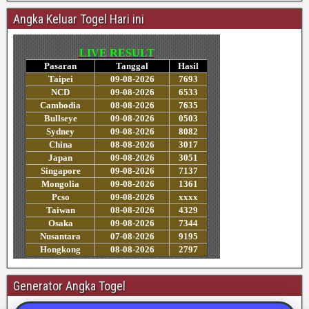
Angka Keluar Togel Hari ini
Generator Angka Togel