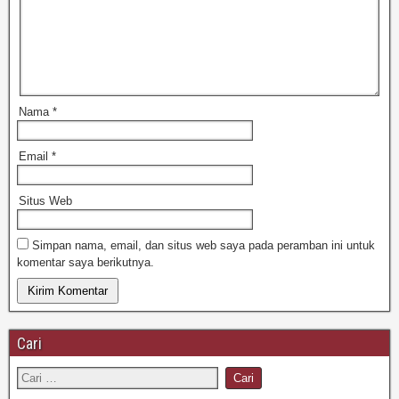
Nama
*
Email
*
Situs Web
Simpan nama, email, dan situs web saya pada peramban ini untuk
komentar saya berikutnya.
Cari