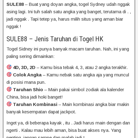
SULE88
–
Buat
yang
doyan
angka,
togel Sydney
udah
nggak
asing
lagi.
Ini
tuh
salah
satu
angka
yang
banget,
terutama
di
.
,
jadi
nggak
.
Tapi
tetep
ya,
harus
milih
situs
yang
aman
biar
nggak
!
SULE88 – Jenis Taruhan di Togel
HK
Togel
Sidney
ini punya banyak macam taruhan. Nah, ini yang
paling sering dimainkan:
4D, 3D, 2D
– Kamu bisa tebak 4, 3, atau 2 angka terakhir.
Colok Angka
– Kamu nebak satu angka aja yang muncul
di posisi mana pun.
Taruhan Shio
– Main pakai simbol zodiak ala kalender
China, bisa jadi hoki banget!
Taruhan Kombinasi
– Main kombinasi angka biar makin
banyak kesempatan dapat jackpot.
Inget
ya,
di
beberapa
kayak
,
itu
.
Jadi
harus
main
dengan
dan
ngerti
.
Kalau
mau
lebih
aman,
bisa
buat
akses
nya.
Yang
penting,
jangan
sampe
dan
malah
jadi
!