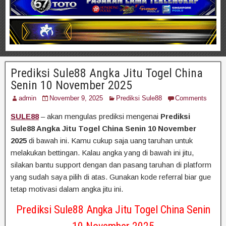
Prediksi Sule88 Angka Jitu Togel China
Senin 10 November 2025
admin
November 9, 2025
Prediksi Sule88
Comments
SULE88
– akan mengulas prediksi mengenai
Prediksi
Sule88 Angka Jitu Togel China Senin 10 November
2025
di bawah ini. Kamu cukup saja uang taruhan untuk
melakukan bettingan. Kalau angka yang di bawah ini jitu,
silakan bantu support dengan dan pasang taruhan di platform
yang sudah saya pilih di atas. Gunakan kode referral biar gue
tetap motivasi dalam angka jitu ini.
Prediksi Sule88 Angka Jitu Togel China Senin