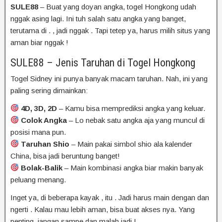
SULE88
–
Buat
yang
doyan
angka,
togel Hongkong
udah
nggak
asing
lagi.
Ini
tuh
salah
satu
angka
yang
banget,
terutama
di
.
,
jadi
nggak
.
Tapi
tetep
ya,
harus
milih
situs
yang
aman
biar
nggak
!
SULE88 – Jenis Taruhan di Togel
Hongkong
Togel
Sidney
ini punya banyak macam taruhan. Nah, ini yang
paling sering dimainkan:
4D, 3D, 2D
– Kamu bisa memprediksi angka yang keluar.
Colok Angka
– Lo nebak satu angka aja yang muncul di
posisi mana pun.
Taruhan Shio
– Main pakai simbol shio ala kalender
China, bisa jadi beruntung banget!
Bolak-Balik
– Main kombinasi angka biar makin banyak
peluang menang.
Inget
ya,
di
beberapa
kayak
,
itu
.
Jadi
harus
main
dengan
dan
ngerti
.
Kalau
mau
lebih
aman,
bisa
buat
akses
nya.
Yang
penting,
jangan
sampe
dan
malah
jadi
!