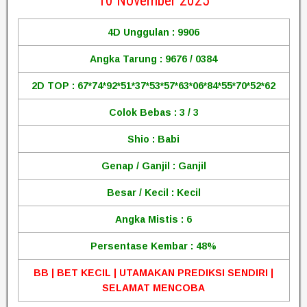
10 November 2025
4D Unggulan : 9906
Angka Tarung : 9676 / 0384
2D TOP : 67*74*92*51*37*53*57*63*06*84*55*70*52*62
Colok Bebas : 3 / 3
Shio : Babi
Genap / Ganjil : Ganjil
Besar / Kecil : Kecil
Angka Mistis : 6
Persentase Kembar : 48%
BB | BET KECIL | UTAMAKAN PREDIKSI SENDIRI |
SELAMAT MENCOBA