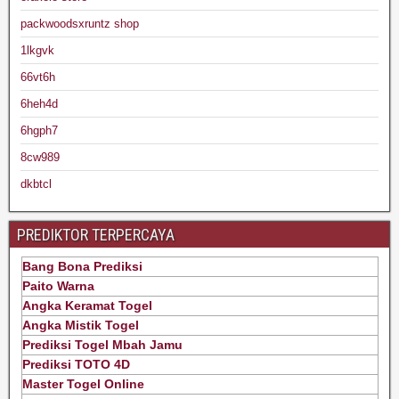
packwoodsxruntz shop
1lkgvk
66vt6h
6heh4d
6hgph7
8cw989
dkbtcl
PREDIKTOR TERPERCAYA
Bang Bona Prediksi
Paito Warna
Angka Keramat Togel
Angka Mistik Togel
Prediksi Togel Mbah Jamu
Prediksi TOTO 4D
Master Togel Online