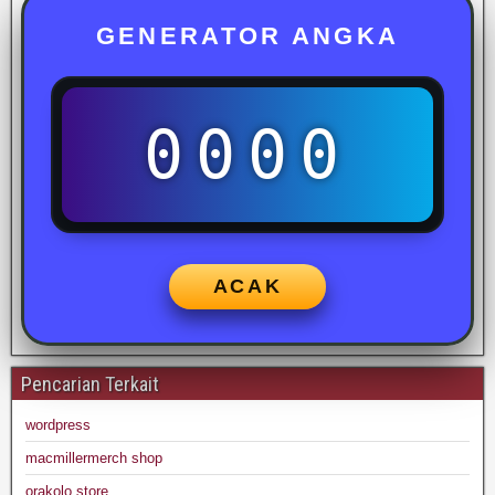
GENERATOR ANGKA
0000
ACAK
Pencarian Terkait
wordpress
macmillermerch shop
orakolo store