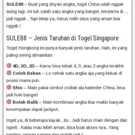
SULE88
–
Buat
yang
doyan
angka,
togel China
udah
nggak
asing
lagi.
Ini
tuh
salah
satu
angka
yang
banget,
terutama
di
.
,
jadi
nggak
.
Tapi
tetep
ya,
harus
milih
situs
yang
aman
biar
nggak
!
SULE88 – Jenis Taruhan di Togel
Singapore
Togel
Hongkong
ini punya banyak jenis taruhan. Nah, ini yang
paling sering dimainkan:
4D, 3D, 2D
– Kamu bisa tebak 4, 3, atau 2 angka terakhir.
Colok Bebas
– Lo nebak satu angka aja yang keluar di
posisi mana pun.
Shio
– Main pakai simbol zodiak ala kalender China, bisa
jadi hoki banget!
Bolak-Balik
– Main kombinasi angka biar makin banyak
kesempatan dapat jackpot.
Inget
ya,
di
beberapa
kayak
,
itu
.
Jadi
harus
main
dengan
dan
ngerti
.
Kalau
mau
lebih
aman,
bisa
buat
akses
nya.
Yang
penting,
jangan
sampe
dan
malah
jadi
!