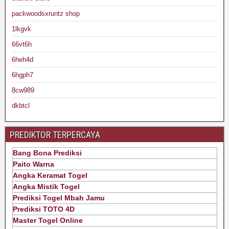
packwoodsxruntz shop
1lkgvk
66vt6h
6heh4d
6hgph7
8cw989
dkbtcl
PREDIKTOR TERPERCAYA
Bang Bona Prediksi
Paito Warna
Angka Keramat Togel
Angka Mistik Togel
Prediksi Togel Mbah Jamu
Prediksi TOTO 4D
Master Togel Online