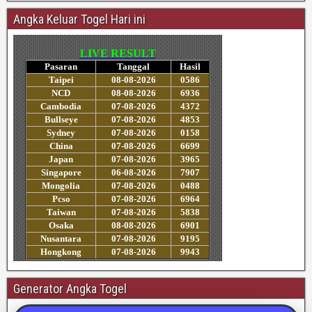
Angka Keluar Togel Hari ini
Generator Angka Togel