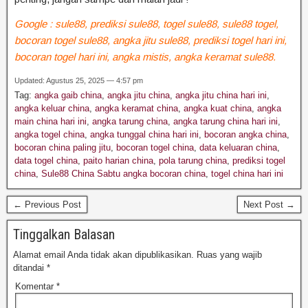
Google : sule88, prediksi sule88, togel sule88, sule88 togel,
bocoran togel sule88, angka jitu sule88, prediksi togel hari ini,
bocoran togel hari ini, angka mistis, angka keramat sule88.
Updated: Agustus 25, 2025 — 4:57 pm
Tag:
angka gaib china
,
angka jitu china
,
angka jitu china hari ini
,
angka keluar china
,
angka keramat china
,
angka kuat china
,
angka
main china hari ini
,
angka tarung china
,
angka tarung china hari ini
,
angka togel china
,
angka tunggal china hari ini
,
bocoran angka china
,
bocoran china paling jitu
,
bocoran togel china
,
data keluaran china
,
data togel china
,
paito harian china
,
pola tarung china
,
prediksi togel
china
,
Sule88 China Sabtu angka bocoran china
,
togel china hari ini
← Previous Post
Next Post →
Tinggalkan Balasan
Alamat email Anda tidak akan dipublikasikan.
Ruas yang wajib
ditandai
*
Komentar
*