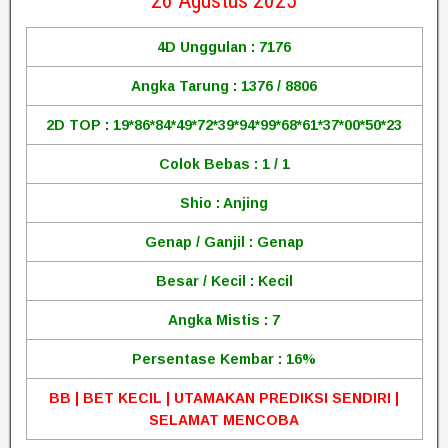
26 Agustus 2025
4D Unggulan : 7176
Angka Tarung : 1376 / 8806
2D TOP : 19*86*84*49*72*39*94*99*68*61*37*00*50*23
Colok Bebas : 1 / 1
Shio : Anjing
Genap / Ganjil : Genap
Besar / Kecil : Kecil
Angka Mistis : 7
Persentase Kembar : 16%
BB | BET KECIL | UTAMAKAN PREDIKSI SENDIRI |
SELAMAT MENCOBA