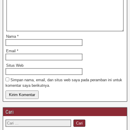
Nama
*
Email
*
Situs Web
Simpan nama, email, dan situs web saya pada peramban ini untuk
komentar saya berikutnya.
Cari