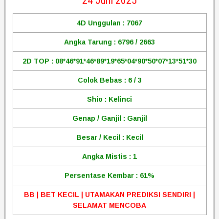
24 Juni 2025
4D Unggulan : 7067
Angka Tarung : 6796 / 2663
2D TOP : 08*46*91*46*89*19*65*04*90*50*07*13*51*30
Colok Bebas : 6 / 3
Shio : Kelinci
Genap / Ganjil : Ganjil
Besar / Kecil : Kecil
Angka Mistis : 1
Persentase Kembar : 61%
BB | BET KECIL | UTAMAKAN PREDIKSI SENDIRI |
SELAMAT MENCOBA