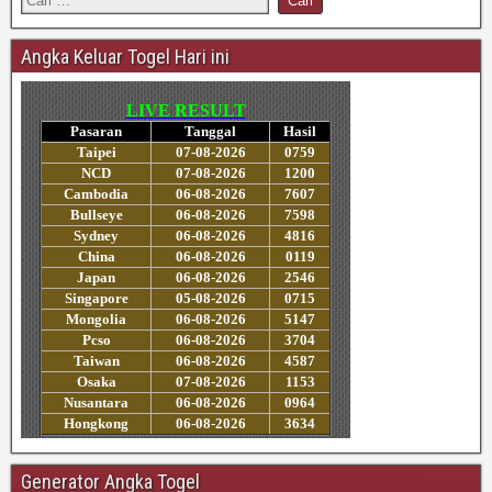
Angka Keluar Togel Hari ini
Generator Angka Togel