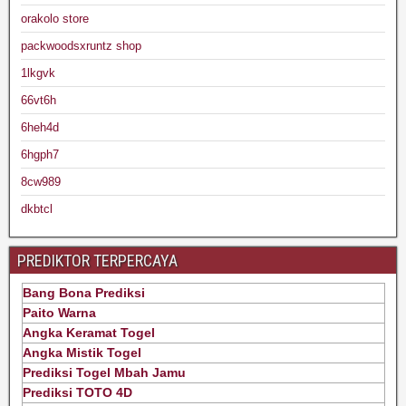
orakolo store
packwoodsxruntz shop
1lkgvk
66vt6h
6heh4d
6hgph7
8cw989
dkbtcl
PREDIKTOR TERPERCAYA
Bang Bona Prediksi
Paito Warna
Angka Keramat Togel
Angka Mistik Togel
Prediksi Togel Mbah Jamu
Prediksi TOTO 4D