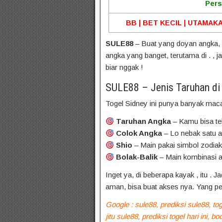
Pers
BB | BET KECIL | UTAMAK
SULE88
–
Buat
yang
doyan
angka,
angka
yang
banget,
terutama
di
.
,
ja
biar
nggak
!
SULE88 – Jenis Taruhan di
Togel
Sidney
ini punya banyak macam
Taruhan Angka
– Kamu bisa te
Colok Angka
– Lo nebak satu a
Shio
– Main pakai simbol zodiak 
Bolak-Balik
– Main kombinasi a
Inget
ya,
di
beberapa
kayak
,
itu
.
Ja
aman,
bisa
buat
akses
nya.
Yang
pe
Google : sule88, prediksi sule88, to
jitu sule88, prediksi togel hari ini, 