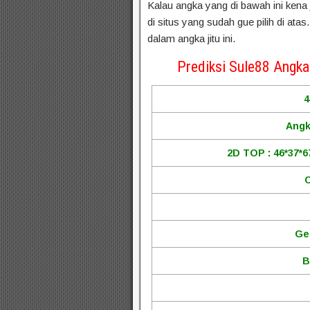
Kalau angka yang di bawah ini kena
di situs yang sudah gue pilih di atas
dalam angka jitu ini.
Prediksi Sule88 Angka
4
Angk
2D TOP : 46*37*6
C
Gen
B