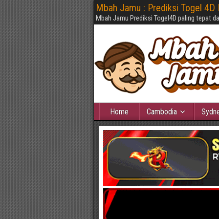
Mbah Jamu : Prediksi Togel 4D 
Mbah Jamu Prediksi Togel4D paling tepat dan
Home
Cambodia
Sydn