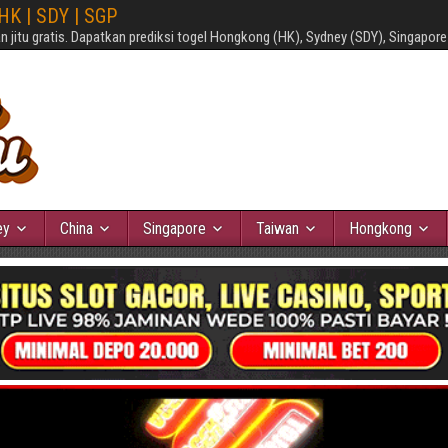
HK | SDY | SGP
 jitu gratis. Dapatkan prediksi togel Hongkong (HK), Sydney (SDY), Singapore (
ey
China
Singapore
Taiwan
Hongkong