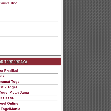
xruntz shop
OR TERPERCAYA
a Prediksi
rna
ramat Togel
stik Togel
 Togel Mbah Jamu
 TOTO 4D
ogel Online
r TogelMania