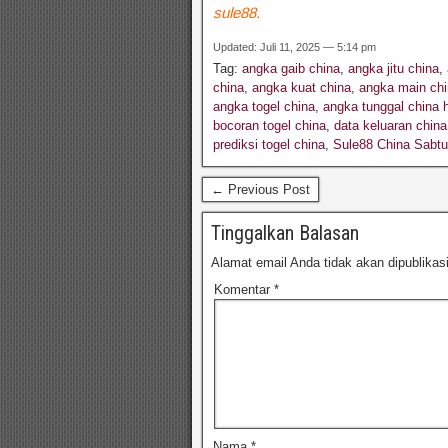
sule88.
Updated: Juli 11, 2025 — 5:14 pm
Tag:
angka gaib china
,
angka jitu china
,
china
,
angka kuat china
,
angka main chin
angka togel china
,
angka tunggal china ha
bocoran togel china
,
data keluaran china
prediksi togel china
,
Sule88 China Sabtu
← Previous Post
Tinggalkan Balasan
Alamat email Anda tidak akan dipublikas
Komentar
*
Nama
*