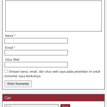
Nama
*
Email
*
Situs Web
Simpan nama, email, dan situs web saya pada peramban ini untuk
komentar saya berikutnya.
Cari