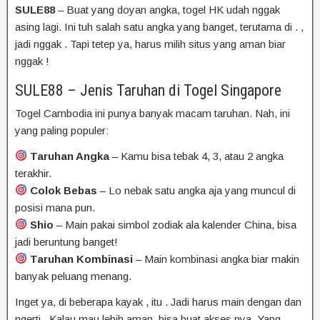
SULE88
–
Buat
yang
doyan
angka,
togel HK
udah
nggak
asing
lagi.
Ini
tuh
salah
satu
angka
yang
banget,
terutama
di
.
,
jadi
nggak
.
Tapi
tetep
ya,
harus
milih
situs
yang
aman
biar
nggak
!
SULE88 – Jenis Taruhan di Togel
Singapore
Togel
Cambodia
ini punya banyak macam taruhan. Nah, ini
yang paling populer:
Taruhan Angka
– Kamu bisa tebak 4, 3, atau 2 angka
terakhir.
Colok Bebas
– Lo nebak satu angka aja yang muncul di
posisi mana pun.
Shio
– Main pakai simbol zodiak ala kalender China, bisa
jadi beruntung banget!
Taruhan Kombinasi
– Main kombinasi angka biar makin
banyak peluang menang.
Inget
ya,
di
beberapa
kayak
,
itu
.
Jadi
harus
main
dengan
dan
ngerti
.
Kalau
mau
lebih
aman,
bisa
buat
akses
nya.
Yang