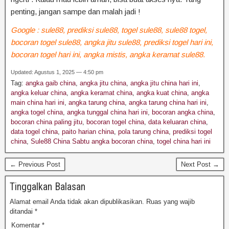
penting,
jangan
sampe
dan
malah
jadi
!
Google : sule88, prediksi sule88, togel sule88, sule88 togel,
bocoran togel sule88, angka jitu sule88, prediksi togel hari ini,
bocoran togel hari ini, angka mistis, angka keramat sule88.
Updated: Agustus 1, 2025 — 4:50 pm
Tag:
angka gaib china
,
angka jitu china
,
angka jitu china hari ini
,
angka keluar china
,
angka keramat china
,
angka kuat china
,
angka
main china hari ini
,
angka tarung china
,
angka tarung china hari ini
,
angka togel china
,
angka tunggal china hari ini
,
bocoran angka china
,
bocoran china paling jitu
,
bocoran togel china
,
data keluaran china
,
data togel china
,
paito harian china
,
pola tarung china
,
prediksi togel
china
,
Sule88 China Sabtu angka bocoran china
,
togel china hari ini
← Previous Post
Next Post →
Tinggalkan Balasan
Alamat email Anda tidak akan dipublikasikan.
Ruas yang wajib
ditandai
*
Komentar
*