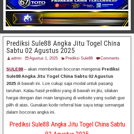
Prediksi Sule88 Angka Jitu Togel China
Sabtu 02 Agustus 2025
admin
Agustus 1, 2025
Prediksi Sule88
Comments
SULE88
– akan memberikan bocoran mengenai
Prediksi
Sule88 Angka Jitu Togel China Sabtu 02 Agustus
2025
di bawah ini. Loe cukup saja modal untuk pasang
taruhan. Kalau hasil prediksi yang di bawah ini jitu, silakan
hargai dengan dan main langsung di website yang sudah gue
pilih di atas. Gunakan kode referral biar saya tetap semangat
dalam bocoran angka ini.
Prediksi Sule88 Angka Jitu Togel China Sabtu