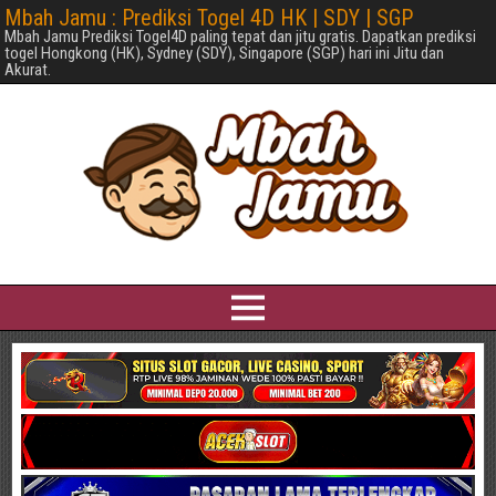
Mbah Jamu : Prediksi Togel 4D HK | SDY | SGP
Mbah Jamu Prediksi Togel4D paling tepat dan jitu gratis. Dapatkan prediksi
togel Hongkong (HK), Sydney (SDY), Singapore (SGP) hari ini Jitu dan
Akurat.