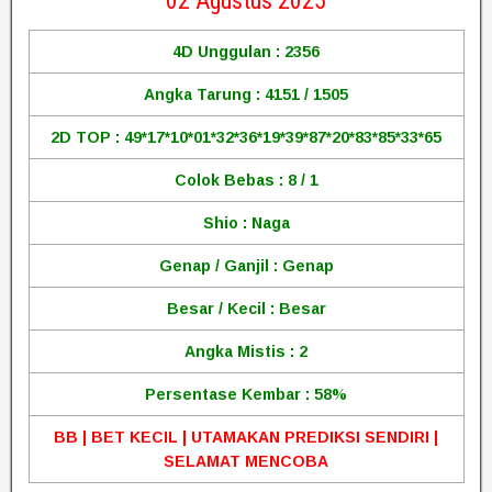
02 Agustus 2025
4D Unggulan : 2356
Angka Tarung : 4151 / 1505
2D TOP : 49*17*10*01*32*36*19*39*87*20*83*85*33*65
Colok Bebas : 8 / 1
Shio : Naga
Genap / Ganjil : Genap
Besar / Kecil : Besar
Angka Mistis : 2
Persentase Kembar : 58%
BB | BET KECIL | UTAMAKAN PREDIKSI SENDIRI |
SELAMAT MENCOBA