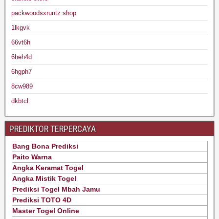
packwoodsxruntz shop
1lkgvk
66vt6h
6heh4d
6hgph7
8cw989
dkbtcl
PREDIKTOR TERPERCAYA
Bang Bona Prediksi
Paito Warna
Angka Keramat Togel
Angka Mistik Togel
Prediksi Togel Mbah Jamu
Prediksi TOTO 4D
Master Togel Online