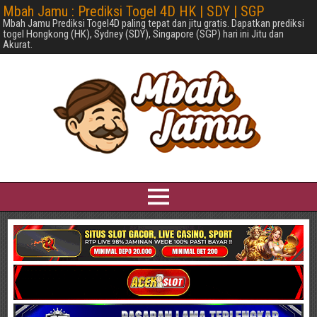
Mbah Jamu : Prediksi Togel 4D HK | SDY | SGP
Mbah Jamu Prediksi Togel4D paling tepat dan jitu gratis. Dapatkan prediksi
togel Hongkong (HK), Sydney (SDY), Singapore (SGP) hari ini Jitu dan
Akurat.