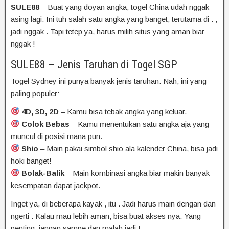
SULE88
–
Buat
yang
doyan
angka,
togel China
udah
nggak
asing
lagi.
Ini
tuh
salah
satu
angka
yang
banget,
terutama
di
.
,
jadi
nggak
.
Tapi
tetep
ya,
harus
milih
situs
yang
aman
biar
nggak
!
SULE88 – Jenis Taruhan di Togel
SGP
Togel
Sydney
ini punya banyak jenis taruhan. Nah, ini yang
paling populer:
4D, 3D, 2D
– Kamu bisa tebak angka yang keluar.
Colok Bebas
– Kamu menentukan satu angka aja yang
muncul di posisi mana pun.
Shio
– Main pakai simbol shio ala kalender China, bisa jadi
hoki banget!
Bolak-Balik
– Main kombinasi angka biar makin banyak
kesempatan dapat jackpot.
Inget
ya,
di
beberapa
kayak
,
itu
.
Jadi
harus
main
dengan
dan
ngerti
.
Kalau
mau
lebih
aman,
bisa
buat
akses
nya.
Yang
penting,
jangan
sampe
dan
malah
jadi
!