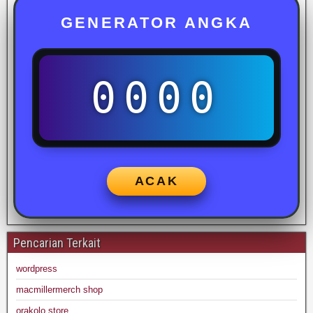
GENERATOR ANGKA
0000
ACAK
Pencarian Terkait
wordpress
macmillermerch shop
orakolo store