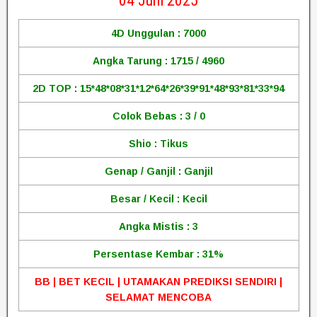
04 Juni 2025
4D Unggulan : 7000
Angka Tarung : 1715 / 4960
2D TOP : 15*48*08*31*12*64*26*39*91*48*93*81*33*94
Colok Bebas : 3 / 0
Shio : Tikus
Genap / Ganjil : Ganjil
Besar / Kecil : Kecil
Angka Mistis : 3
Persentase Kembar : 31%
BB | BET KECIL | UTAMAKAN PREDIKSI SENDIRI |
SELAMAT MENCOBA