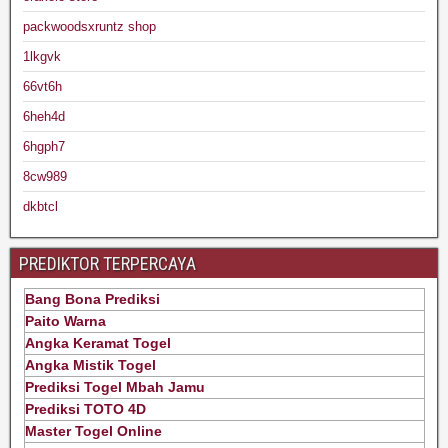
packwoodsxruntz shop
1lkgvk
66vt6h
6heh4d
6hgph7
8cw989
dkbtcl
PREDIKTOR TERPERCAYA
Bang Bona Prediksi
Paito Warna
Angka Keramat Togel
Angka Mistik Togel
Prediksi Togel Mbah Jamu
Prediksi TOTO 4D
Master Togel Online