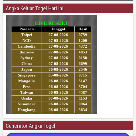
Angka Keluar Togel Hari ini
Generator Angka Togel