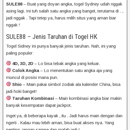
SULE88
–
Buat
yang
doyan
angka,
togel Sydney
udah
nggak
asing
lagi.
Ini
tuh
salah
satu
angka
yang
banget,
terutama
di
.
,
jadi
nggak
.
Tapi
tetep
ya,
harus
milih
situs
yang
aman
biar
nggak
!
SULE88 – Jenis Taruhan di Togel
HK
Togel
Sidney
ini punya banyak jenis taruhan. Nah, ini yang
paling populer:
4D, 3D, 2D
– Lo bisa tebak angka yang keluar.
Colok Angka
– Lo menentukan satu angka aja yang
muncul di posisi mana pun.
Shio
– Main pakai simbol zodiak ala kalender China, bisa
jadi hoki banget!
Taruhan Kombinasi
– Main kombinasi angka biar makin
banyak kesempatan dapat jackpot.
Inget
ya,
di
beberapa
kayak
,
itu
.
Jadi
harus
main
dengan
dan
ngerti
.
Kalau
mau
lebih
aman,
bisa
buat
akses
nya.
Yang
penting,
jangan
sampe
dan
malah
jadi
!