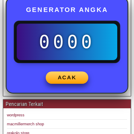
GENERATOR ANGKA
0000
ACAK
Pencarian Terkait
wordpress
macmillermerch shop
orakolo store