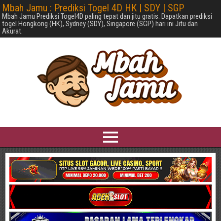
Mbah Jamu : Prediksi Togel 4D HK | SDY | SGP
Mbah Jamu Prediksi Togel4D paling tepat dan jitu gratis. Dapatkan prediksi
togel Hongkong (HK), Sydney (SDY), Singapore (SGP) hari ini Jitu dan
Akurat.