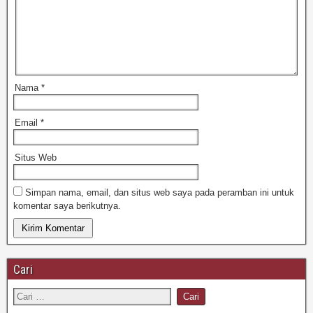
Nama
*
Email
*
Situs Web
Simpan nama, email, dan situs web saya pada peramban ini untuk
komentar saya berikutnya.
Cari