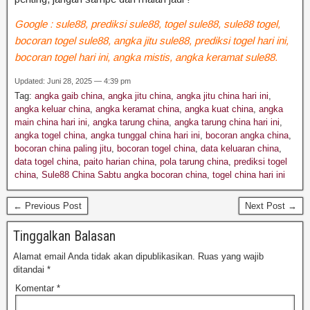
Google : sule88, prediksi sule88, togel sule88, sule88 togel,
bocoran togel sule88, angka jitu sule88, prediksi togel hari ini,
bocoran togel hari ini, angka mistis, angka keramat sule88.
Updated: Juni 28, 2025 — 4:39 pm
Tag:
angka gaib china
,
angka jitu china
,
angka jitu china hari ini
,
angka keluar china
,
angka keramat china
,
angka kuat china
,
angka
main china hari ini
,
angka tarung china
,
angka tarung china hari ini
,
angka togel china
,
angka tunggal china hari ini
,
bocoran angka china
,
bocoran china paling jitu
,
bocoran togel china
,
data keluaran china
,
data togel china
,
paito harian china
,
pola tarung china
,
prediksi togel
china
,
Sule88 China Sabtu angka bocoran china
,
togel china hari ini
← Previous Post
Next Post →
Tinggalkan Balasan
Alamat email Anda tidak akan dipublikasikan.
Ruas yang wajib
ditandai
*
Komentar
*