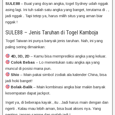
SULE88
–
Buat
yang
doyan
angka,
togel Sydney
udah
nggak
asing
lagi.
Ini
tuh
salah
satu
angka
yang
banget,
terutama
di
.
,
jadi
nggak
.
Tapi
tetep
ya,
harus
milih
situs
yang
aman
biar
nggak
!
SULE88 – Jenis Taruhan di Togel
Kamboja
Togel
Taiwan
ini punya banyak jenis taruhan. Nah, ini yang
paling sering dimainkan:
4D, 3D, 2D
– Kamu bisa memprediksi angka yang keluar.
Colok Bebas
– Lo menentukan satu angka aja yang
muncul di posisi mana pun.
Shio
– Main pakai simbol zodiak ala kalender China, bisa
jadi hoki banget!
Bolak-Balik
– Main kombinasi angka biar makin banyak
kesempatan dapat jackpot.
Inget
ya,
di
beberapa
kayak
,
itu
.
Jadi
harus
main
dengan
dan
ngerti
.
Kalau
mau
lebih
aman,
bisa
buat
akses
nya.
Yang
penting,
jangan
sampe
dan
malah
jadi
!