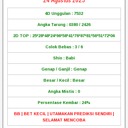
24 Agustus 2025
4D Unggulan : 7532
Angka Tarung : 0380 / 2426
2D TOP : 25*28*48*24*96*58*41*76*87*81*56*51*72*06
Colok Bebas : 3 / 6
Shio : Babi
Genap / Ganjil : Genap
Besar / Kecil : Besar
Angka Mistis : 0
Persentase Kembar : 24%
BB | BET KECIL | UTAMAKAN PREDIKSI SENDIRI |
SELAMAT MENCOBA