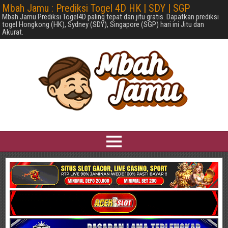
Mbah Jamu : Prediksi Togel 4D HK | SDY | SGP
Mbah Jamu Prediksi Togel4D paling tepat dan jitu gratis. Dapatkan prediksi
togel Hongkong (HK), Sydney (SDY), Singapore (SGP) hari ini Jitu dan
Akurat.