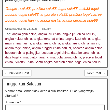
Google : sule88, prediksi sule88, togel sule88, sule88 togel,
bocoran togel sule88, angka jitu sule88, prediksi togel hari ini,
bocoran togel hari ini, angka mistis, angka keramat sule88.
Updated: Agustus 23, 2025 — 4:31 pm
Tag:
angka gaib china
,
angka jitu china
,
angka jitu china hari ini
,
angka keluar china
,
angka keramat china
,
angka kuat china
,
angka
main china hari ini
,
angka tarung china
,
angka tarung china hari ini
,
angka togel china
,
angka tunggal china hari ini
,
bocoran angka china
,
bocoran china paling jitu
,
bocoran togel china
,
data keluaran china
,
data togel china
,
paito harian china
,
pola tarung china
,
prediksi togel
china
,
Sule88 China Sabtu angka bocoran china
,
togel china hari ini
← Previous Post
Next Post →
Tinggalkan Balasan
Alamat email Anda tidak akan dipublikasikan.
Ruas yang wajib
ditandai
*
Komentar
*