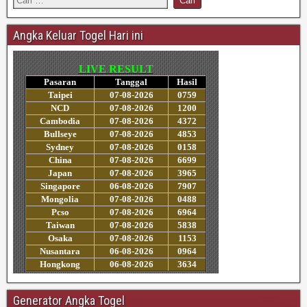
Angka Keluar Togel Hari ini
Generator Angka Togel