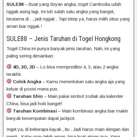
SULE88
–
Buat
yang
doyan
angka,
togel Cambodia
udah
nggak
asing
lagi.
Ini
tuh
salah
satu
angka
yang
banget,
terutama
di
.
,
jadi
nggak
.
Tapi
tetep
ya,
harus
milih
situs
yang
aman
biar
nggak
!
SULE88 – Jenis Taruhan di Togel
Hongkong
Togel
China
ini punya banyak jenis taruhan. Nah, ini yang
paling sering dimainkan:
4D, 3D, 2D
– Lo bisa memprediksi 4, 3, atau 2 angka
terakhir.
Colok Angka
– Kamu menentukan satu angka aja yang
keluar di posisi mana pun.
Taruhan Shio
– Main pakai simbol zodiak ala kalender
China, bisa jadi hoki banget!
Taruhan Kombinasi
– Main kombinasi angka biar makin
banyak kesempatan dapat jackpot.
Inget
ya,
di
beberapa
kayak
,
itu
.
Jadi
harus
main
dengan
dan
ngerti
.
Kalau
mau
lebih
aman,
bisa
buat
akses
nya.
Yang