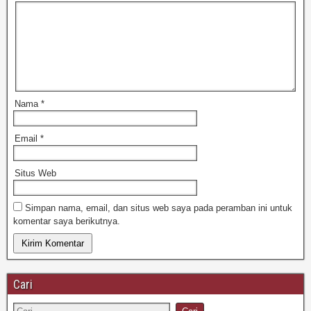
Nama
*
Email
*
Situs Web
Simpan nama, email, dan situs web saya pada peramban ini untuk
komentar saya berikutnya.
Cari