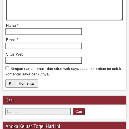
Nama
*
Email
*
Situs Web
Simpan nama, email, dan situs web saya pada peramban ini untuk
komentar saya berikutnya.
Cari
Angka Keluar Togel Hari ini