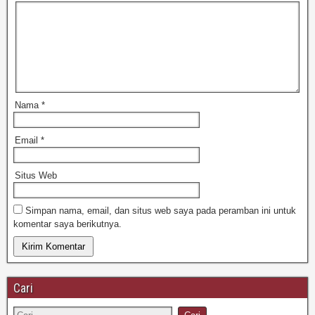
Nama
*
Email
*
Situs Web
Simpan nama, email, dan situs web saya pada peramban ini untuk
komentar saya berikutnya.
Cari