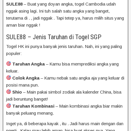
SULE88
–
Buat
yang
doyan
angka,
togel Cambodia
udah
nggak
asing
lagi.
Ini
tuh
salah
satu
angka
yang
banget,
terutama
di
.
,
jadi
nggak
.
Tapi
tetep
ya,
harus
milih
situs
yang
aman
biar
nggak
!
SULE88 – Jenis Taruhan di Togel
SGP
Togel
HK
ini punya banyak jenis taruhan. Nah, ini yang paling
populer:
Taruhan Angka
– Kamu bisa memprediksi angka yang
keluar.
Colok Angka
– Kamu nebak satu angka aja yang keluar di
posisi mana pun.
Shio
– Main pakai simbol zodiak ala kalender China, bisa
jadi beruntung banget!
Taruhan Kombinasi
– Main kombinasi angka biar makin
banyak peluang menang.
Inget
ya,
di
beberapa
kayak
,
itu
.
Jadi
harus
main
dengan
dan
ngerti
.
Kalau
mau
lebih
aman,
bisa
buat
akses
nya.
Yang