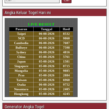
Angka Keluar Togel Hari ini
Generator Angka Togel