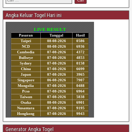
Angka Keluar Togel Hari ini
Generator Angka Togel