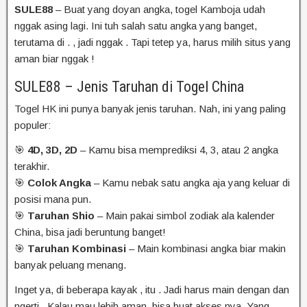
SULE88
–
Buat
yang
doyan
angka,
togel Kamboja
udah
nggak
asing
lagi.
Ini
tuh
salah
satu
angka
yang
banget,
terutama
di
.
,
jadi
nggak
.
Tapi
tetep
ya,
harus
milih
situs
yang
aman
biar
nggak
!
SULE88 – Jenis Taruhan di Togel
China
Togel
HK
ini punya banyak jenis taruhan. Nah, ini yang paling
populer:
🎯
4D, 3D, 2D
– Kamu bisa memprediksi 4, 3, atau 2 angka
terakhir.
🎯
Colok Angka
– Kamu nebak satu angka aja yang keluar di
posisi mana pun.
🎯
Taruhan Shio
– Main pakai simbol zodiak ala kalender
China, bisa jadi beruntung banget!
🎯
Taruhan Kombinasi
– Main kombinasi angka biar makin
banyak peluang menang.
Inget
ya,
di
beberapa
kayak
,
itu
.
Jadi
harus
main
dengan
dan
ngerti
.
Kalau
mau
lebih
aman,
bisa
buat
akses
nya.
Yang