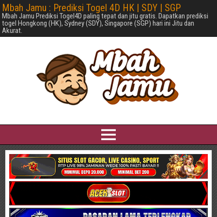
Mbah Jamu : Prediksi Togel 4D HK | SDY | SGP
Mbah Jamu Prediksi Togel4D paling tepat dan jitu gratis. Dapatkan prediksi
togel Hongkong (HK), Sydney (SDY), Singapore (SGP) hari ini Jitu dan
Akurat.