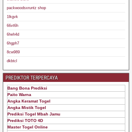
packwoodsxruntz shop
1lkgvk
66vt6h
6heh4d
6hgph7
8cw989
dkbtcl
PREDIKTOR TERPERCAYA
Bang Bona Prediksi
Paito Warna
Angka Keramat Togel
Angka Mistik Togel
Prediksi Togel Mbah Jamu
Prediksi TOTO 4D
Master Togel Online