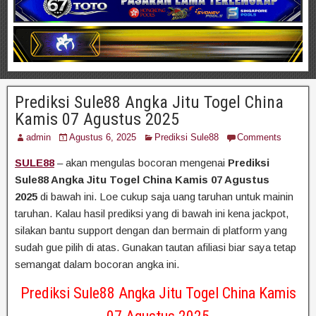
Prediksi Sule88 Angka Jitu Togel China
Kamis 07 Agustus 2025
admin
Agustus 6, 2025
Prediksi Sule88
Comments
SULE88
– akan mengulas bocoran mengenai
Prediksi
Sule88 Angka Jitu Togel China Kamis 07 Agustus
2025
di bawah ini. Loe cukup saja uang taruhan untuk mainin
taruhan. Kalau hasil prediksi yang di bawah ini kena jackpot,
silakan bantu support dengan dan bermain di platform yang
sudah gue pilih di atas. Gunakan tautan afiliasi biar saya tetap
semangat dalam bocoran angka ini.
Prediksi Sule88 Angka Jitu Togel China Kamis