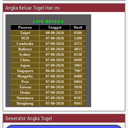
Angka Keluar Togel Hari ini
Generator Angka Togel