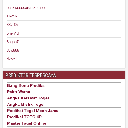
packwoodsxruntz shop
1lkgvk
66vt6h
6heh4d
6hgph7
8cw989
dkbtcl
PREDIKTOR TERPERCAYA
Bang Bona Prediksi
Paito Warna
Angka Keramat Togel
Angka Mistik Togel
Prediksi Togel Mbah Jamu
Prediksi TOTO 4D
Master Togel Online