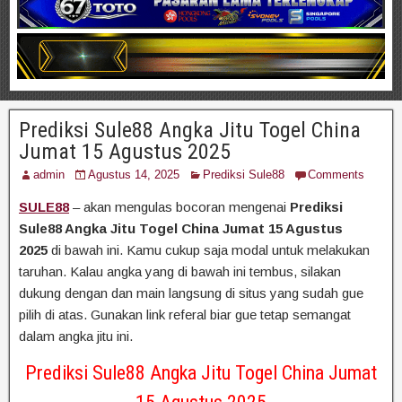
Prediksi Sule88 Angka Jitu Togel China
Jumat 15 Agustus 2025
admin
Agustus 14, 2025
Prediksi Sule88
Comments
SULE88
– akan mengulas bocoran mengenai
Prediksi
Sule88 Angka Jitu Togel China Jumat 15 Agustus
2025
di bawah ini. Kamu cukup saja modal untuk melakukan
taruhan. Kalau angka yang di bawah ini tembus, silakan
dukung dengan dan main langsung di situs yang sudah gue
pilih di atas. Gunakan link referal biar gue tetap semangat
dalam angka jitu ini.
Prediksi Sule88 Angka Jitu Togel China Jumat