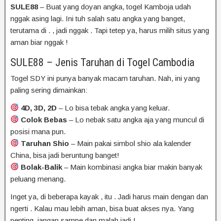
SULE88
–
Buat
yang
doyan
angka,
togel Kamboja
udah
nggak
asing
lagi.
Ini
tuh
salah
satu
angka
yang
banget,
terutama
di
.
,
jadi
nggak
.
Tapi
tetep
ya,
harus
milih
situs
yang
aman
biar
nggak
!
SULE88 – Jenis Taruhan di Togel
Cambodia
Togel
SDY
ini punya banyak macam taruhan. Nah, ini yang
paling sering dimainkan:
4D, 3D, 2D
– Lo bisa tebak angka yang keluar.
Colok Bebas
– Lo nebak satu angka aja yang muncul di
posisi mana pun.
Taruhan Shio
– Main pakai simbol shio ala kalender
China, bisa jadi beruntung banget!
Bolak-Balik
– Main kombinasi angka biar makin banyak
peluang menang.
Inget
ya,
di
beberapa
kayak
,
itu
.
Jadi
harus
main
dengan
dan
ngerti
.
Kalau
mau
lebih
aman,
bisa
buat
akses
nya.
Yang
penting,
jangan
sampe
dan
malah
jadi
!