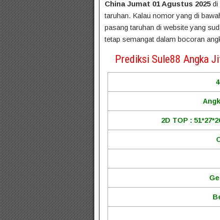
China Jumat 01 Agustus 2025
di
taruhan. Kalau nomor yang di bawah
pasang taruhan di website yang suda
tetap semangat dalam bocoran angka
Prediksi Sule88 Angka J
4
Angk
2D TOP : 51*27*2
C
Gen
Be