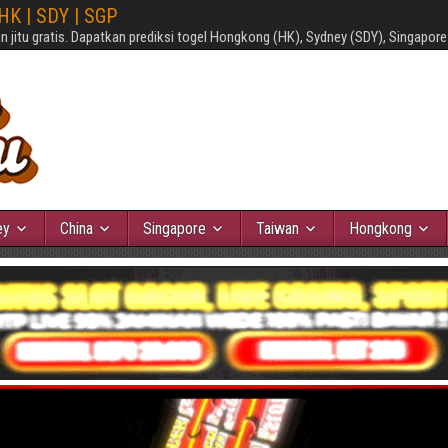
HK | SDY | SGP
 jitu gratis. Dapatkan prediksi togel Hongkong (HK), Sydney (SDY), Singapore (
ey
China
Singapore
Taiwan
Hongkong