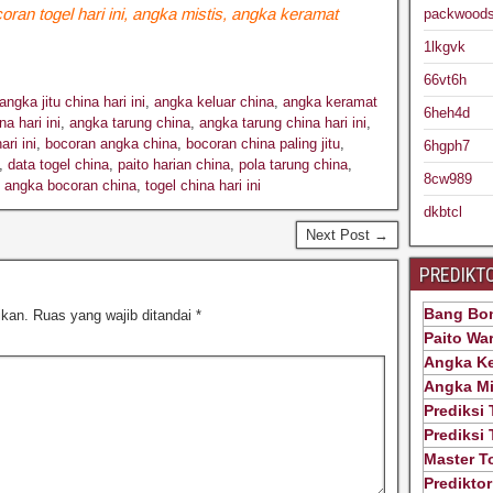
bocoran togel hari ini, angka mistis, angka keramat
packwoods
1lkgvk
66vt6h
angka jitu china hari ini
,
angka keluar china
,
angka keramat
6heh4d
a hari ini
,
angka tarung china
,
angka tarung china hari ini
,
ri ini
,
bocoran angka china
,
bocoran china paling jitu
,
6hgph7
,
data togel china
,
paito harian china
,
pola tarung china
,
8cw989
 angka bocoran china
,
togel china hari ini
dkbtcl
Next Post →
PREDIKT
Bang Bon
ikan.
Ruas yang wajib ditandai
*
Paito Wa
Angka Ke
Angka Mi
Prediksi
Prediksi
Master T
Predikto