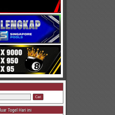
uar Togel Hari ini