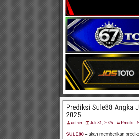
Prediksi Sule88 Angka 
2025
admin
Juli 31, 2025
Prediksi 
SULE88
– akan memberikan predik