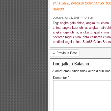
jitu sule88, prediksi togel hari ini, 
sule88.
Updated: Juli 31, 2025 — 4:48 pm
Tag:
angka gaib china
,
angka jitu china
,
china
,
angka kuat china
,
angka main chin
angka togel china
,
angka tunggal china ha
bocoran togel china
,
data keluaran china
prediksi togel china
,
Sule88 China Sabtu
← Previous Post
Tinggalkan Balasan
Alamat email Anda tidak akan dipublikas
Komentar
*