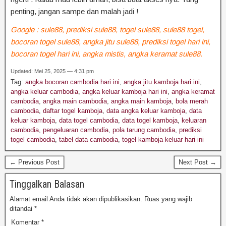
penting,
jangan
sampe
dan
malah
jadi
!
Google : sule88, prediksi sule88, togel sule88, sule88 togel,
bocoran togel sule88, angka jitu sule88, prediksi togel hari ini,
bocoran togel hari ini, angka mistis, angka keramat sule88.
Updated: Mei 25, 2025 — 4:31 pm
Tag:
angka bocoran cambodia hari ini
,
angka jitu kamboja hari ini
,
angka keluar cambodia
,
angka keluar kamboja hari ini
,
angka keramat
cambodia
,
angka main cambodia
,
angka main kamboja
,
bola merah
cambodia
,
daftar togel kamboja
,
data angka keluar kamboja
,
data
keluar kamboja
,
data togel cambodia
,
data togel kamboja
,
keluaran
cambodia
,
pengeluaran cambodia
,
pola tarung cambodia
,
prediksi
togel cambodia
,
tabel data cambodia
,
togel kamboja keluar hari ini
← Previous Post
Next Post →
Tinggalkan Balasan
Alamat email Anda tidak akan dipublikasikan.
Ruas yang wajib
ditandai
*
Komentar
*