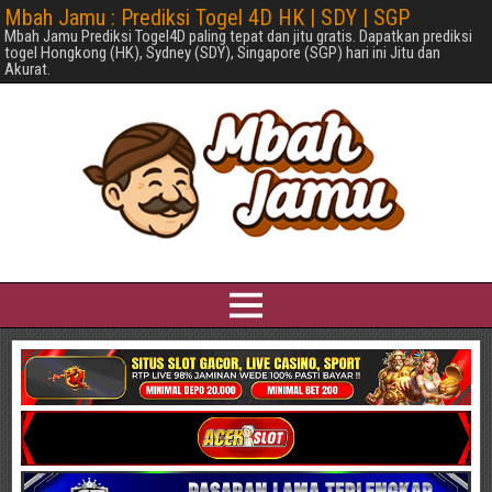
Mbah Jamu : Prediksi Togel 4D HK | SDY | SGP
Mbah Jamu Prediksi Togel4D paling tepat dan jitu gratis. Dapatkan prediksi
togel Hongkong (HK), Sydney (SDY), Singapore (SGP) hari ini Jitu dan
Akurat.