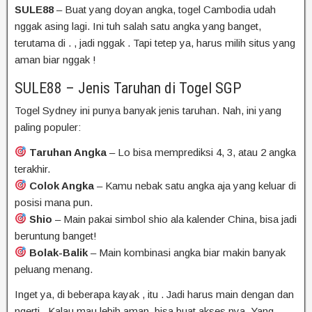
SULE88
–
Buat
yang
doyan
angka,
togel Cambodia
udah
nggak
asing
lagi.
Ini
tuh
salah
satu
angka
yang
banget,
terutama
di
.
,
jadi
nggak
.
Tapi
tetep
ya,
harus
milih
situs
yang
aman
biar
nggak
!
SULE88 – Jenis Taruhan di Togel
SGP
Togel
Sydney
ini punya banyak jenis taruhan. Nah, ini yang
paling populer:
Taruhan Angka
– Lo bisa memprediksi 4, 3, atau 2 angka
terakhir.
Colok Angka
– Kamu nebak satu angka aja yang keluar di
posisi mana pun.
Shio
– Main pakai simbol shio ala kalender China, bisa jadi
beruntung banget!
Bolak-Balik
– Main kombinasi angka biar makin banyak
peluang menang.
Inget
ya,
di
beberapa
kayak
,
itu
.
Jadi
harus
main
dengan
dan
ngerti
.
Kalau
mau
lebih
aman,
bisa
buat
akses
nya.
Yang