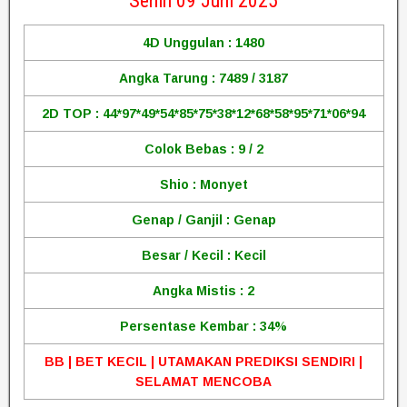
Senin 09 Juni 2025
4D Unggulan : 1480
Angka Tarung : 7489 / 3187
2D TOP : 44*97*49*54*85*75*38*12*68*58*95*71*06*94
Colok Bebas : 9 / 2
Shio : Monyet
Genap / Ganjil : Genap
Besar / Kecil : Kecil
Angka Mistis : 2
Persentase Kembar : 34%
BB | BET KECIL | UTAMAKAN PREDIKSI SENDIRI |
SELAMAT MENCOBA