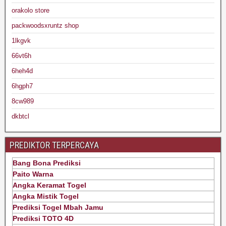
orakolo store
packwoodsxruntz shop
1lkgvk
66vt6h
6heh4d
6hgph7
8cw989
dkbtcl
PREDIKTOR TERPERCAYA
Bang Bona Prediksi
Paito Warna
Angka Keramat Togel
Angka Mistik Togel
Prediksi Togel Mbah Jamu
Prediksi TOTO 4D