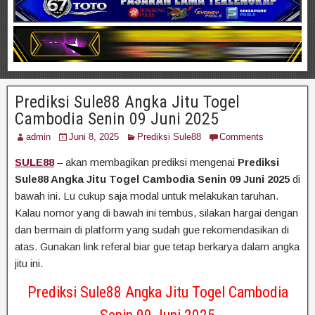
Prediksi Sule88 Angka Jitu Togel
Cambodia Senin 09 Juni 2025
admin
Juni 8, 2025
Prediksi Sule88
Comments
SULE88
– akan membagikan prediksi mengenai
Prediksi
Sule88 Angka Jitu Togel Cambodia Senin 09 Juni 2025
di
bawah ini. Lu cukup saja modal untuk melakukan taruhan.
Kalau nomor yang di bawah ini tembus, silakan hargai dengan
dan bermain di platform yang sudah gue rekomendasikan di
atas. Gunakan link referal biar gue tetap berkarya dalam angka
jitu ini.
Prediksi Sule88 Angka Jitu Togel Cambodia