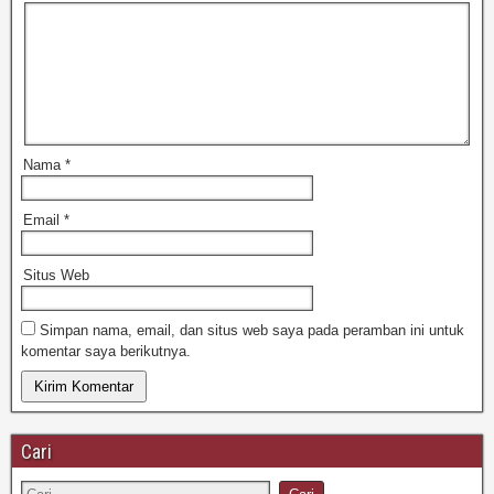
Nama
*
Email
*
Situs Web
Simpan nama, email, dan situs web saya pada peramban ini untuk
komentar saya berikutnya.
Cari