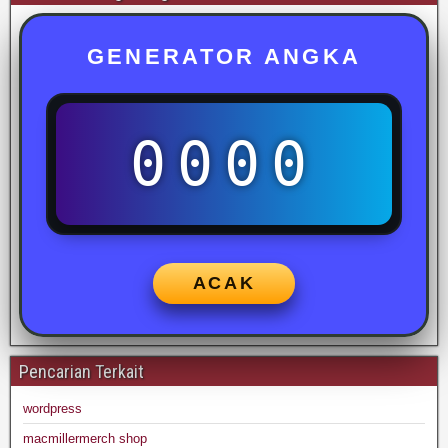
GENERATOR ANGKA
0000
ACAK
Pencarian Terkait
wordpress
macmillermerch shop