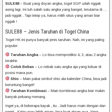
SULE88
–
Buat
yang
doyan
angka,
togel SGP
udah
nggak
asing
lagi.
Ini
tuh
salah
satu
angka
yang
banget,
terutama
di
.
,
jadi
nggak
.
Tapi
tetep
ya,
harus
milih
situs
yang
aman
biar
nggak
!
SULE88 – Jenis Taruhan di Togel
China
Togel
HK
ini punya banyak jenis taruhan. Nah, ini yang paling
populer:
Taruhan Angka
– Lo bisa memprediksi 4, 3, atau 2 angka
terakhir.
Colok Bebas
– Lo nebak satu angka aja yang keluar di
posisi mana pun.
Shio
– Main pakai simbol shio ala kalender China, bisa jadi
beruntung banget!
Taruhan Kombinasi
– Main kombinasi angka biar makin
banyak peluang menang.
Inget
ya,
di
beberapa
kayak
,
itu
.
Jadi
harus
main
dengan
dan
ngerti
.
Kalau
mau
lebih
aman,
bisa
buat
akses
nya.
Yang