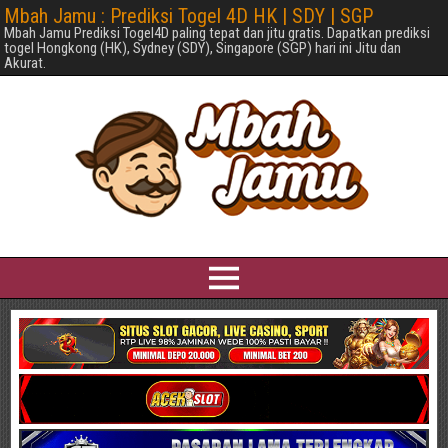
Mbah Jamu : Prediksi Togel 4D HK | SDY | SGP
Mbah Jamu Prediksi Togel4D paling tepat dan jitu gratis. Dapatkan prediksi
togel Hongkong (HK), Sydney (SDY), Singapore (SGP) hari ini Jitu dan
Akurat.