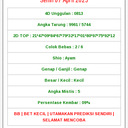
Senin 07 April 2025
4D Unggulan : 0813
Angka Tarung : 9961 / 5744
2D TOP : 21*47*09*84*67*79*32*17*01*80*97*75*92*12
Colok Bebas : 2 / 6
Shio : Ayam
Genap / Ganjil : Genap
Besar / Kecil : Kecil
Angka Mistis : 5
Persentase Kembar : 09%
BB | BET KECIL | UTAMAKAN PREDIKSI SENDIRI |
SELAMAT MENCOBA