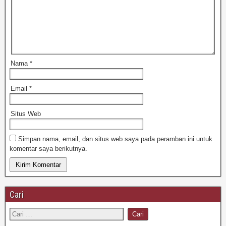
Nama
*
Email
*
Situs Web
Simpan nama, email, dan situs web saya pada peramban ini untuk
komentar saya berikutnya.
Cari