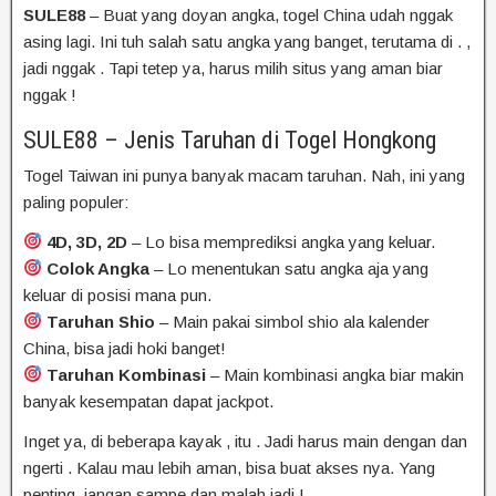
SULE88
–
Buat
yang
doyan
angka,
togel China
udah
nggak
asing
lagi.
Ini
tuh
salah
satu
angka
yang
banget,
terutama
di
.
,
jadi
nggak
.
Tapi
tetep
ya,
harus
milih
situs
yang
aman
biar
nggak
!
SULE88 – Jenis Taruhan di Togel
Hongkong
Togel
Taiwan
ini punya banyak macam taruhan. Nah, ini yang
paling populer:
4D, 3D, 2D
– Lo bisa memprediksi angka yang keluar.
Colok Angka
– Lo menentukan satu angka aja yang
keluar di posisi mana pun.
Taruhan Shio
– Main pakai simbol shio ala kalender
China, bisa jadi hoki banget!
Taruhan Kombinasi
– Main kombinasi angka biar makin
banyak kesempatan dapat jackpot.
Inget
ya,
di
beberapa
kayak
,
itu
.
Jadi
harus
main
dengan
dan
ngerti
.
Kalau
mau
lebih
aman,
bisa
buat
akses
nya.
Yang
penting,
jangan
sampe
dan
malah
jadi
!