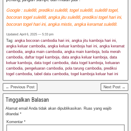
Google : sule88, prediksi sule88, togel sule88, sule88 togel,
bocoran togel sule88, angka jitu sule88, prediksi togel hari ini,
bocoran togel hari ini, angka mistis, angka keramat sule88.
Updated: April 6, 2025 — 5:33 pm
Tag:
angka bocoran cambodia hari ini
,
angka jitu kamboja hari ini
,
angka keluar cambodia
,
angka keluar kamboja hari ini
,
angka keramat
cambodia
,
angka main cambodia
,
angka main kamboja
,
bola merah
cambodia
,
daftar togel kamboja
,
data angka keluar kamboja
,
data
keluar kamboja
,
data togel cambodia
,
data togel kamboja
,
keluaran
cambodia
,
pengeluaran cambodia
,
pola tarung cambodia
,
prediksi
togel cambodia
,
tabel data cambodia
,
togel kamboja keluar hari ini
← Previous Post
Next Post →
Tinggalkan Balasan
Alamat email Anda tidak akan dipublikasikan.
Ruas yang wajib
ditandai
*
Komentar
*