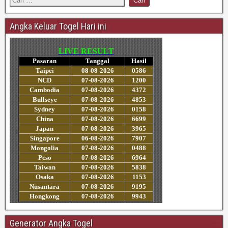
Angka Keluar Togel Hari ini
Generator Angka Togel