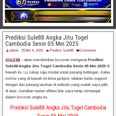
Prediksi Sule88 Angka Jitu Togel
Cambodia Senin 05 Mei 2025
admin
Mei 4, 2025
Prediksi Sule88
Comments
SULE88
– akan memberikan bocoran mengenai
Prediksi
Sule88 Angka Jitu Togel Cambodia Senin 05 Mei 2025
di
bawah ini. Lu cukup saja modal untuk pasang bettingan. Kalau
nomor yang di bawah ini kena jackpot, silakan bantu support
dengan dan pasang taruhan di website yang sudah saya pilih
di atas. Gunakan tautan afiliasi biar saya tetap semangat
dalam bocoran angka ini.
Prediksi Sule88 Angka Jitu Togel Cambodia