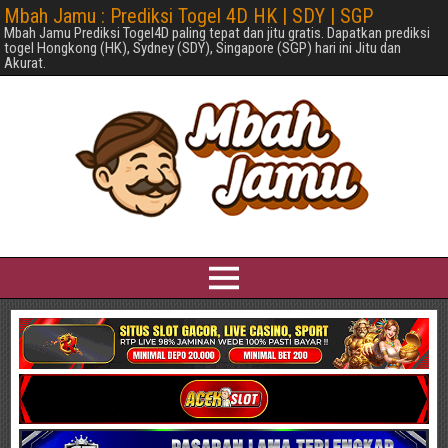
Mbah Jamu : Prediksi Togel 4D HK | SDY | SGP
Mbah Jamu Prediksi Togel4D paling tepat dan jitu gratis. Dapatkan prediksi
togel Hongkong (HK), Sydney (SDY), Singapore (SGP) hari ini Jitu dan
Akurat.