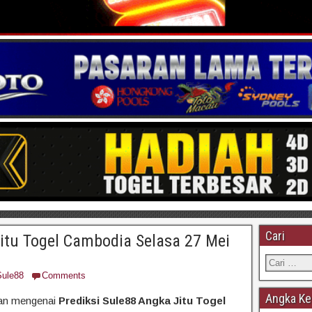
Cari
Jitu Togel Cambodia Selasa 27 Mei
Sule88
Comments
Angka Kel
an mengenai
Prediksi Sule88 Angka Jitu Togel