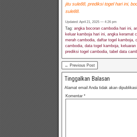
jitu sule88, prediksi togel hari ini, 
sule88.
Updated: April 21, 2025 — 4:26 pm
Tag:
angka bocoran cambodia hari ini
,
a
keluar kamboja hari ini
,
angka keramat 
merah cambodia
,
daftar togel kamboja
,
cambodia
,
data togel kamboja
,
keluaran
prediksi togel cambodia
,
tabel data cam
← Previous Post
Tinggalkan Balasan
Alamat email Anda tidak akan dipublikas
Komentar
*