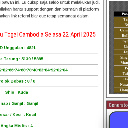
i bawah ini. Lu cukup saja saldo untuk melakukan judi.
 silakan bantu support dengan dan bermain di platform
akan link referal biar gue tetap semangat dalam
tu Togel Cambodia Selasa 22 April 2025
D Unggulan : 4821
a Tarung : 5139 / 5885
2*82*66*74*68*78*40*83*84*92*02*04
olok Bebas : 8 / 0
Shio : Kuda
nap / Ganjil : Ganjil
Generato
esar / Kecil : Kecil
Angka Mistis : 4