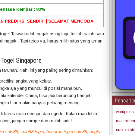
entase Kembar : 83%
AN PREDIKSI SENDIRI | SELAMAT MENCOBA
togel Taiwan
udah
nggak
asing
lagi.
Ini
tuh
salah
satu
di
nggak
.
Tapi
tetep
ya,
harus
milih
situs
yang
aman
 Togel
Singapore
aruhan. Nah, ini yang paling sering dimainkan:
ediksi angka yang keluar.
ngka aja yang muncul di posisi mana pun.
ala kalender China, bisa jadi beruntung banget!
Pencarian
ngka biar makin banyak peluang menang.
wordpress
di
harus
main
dengan
dan
ngerti
.
Kalau
mau
lebih
nting,
jangan
sampe
dan
malah
jadi
!
macmiller
orakolo sto
gel sule88, sule88 togel, bocoran togel sule88, angka