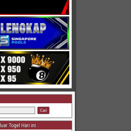
uar Togel Hari ini