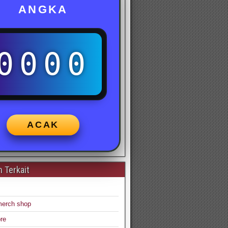
ANGKA
0000
ACAK
 Terkait
merch shop
re