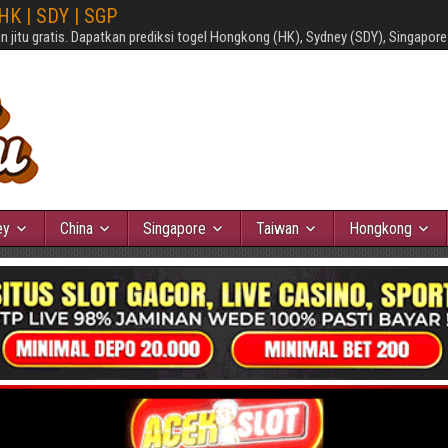
HK | SDY | SGP
 jitu gratis. Dapatkan prediksi togel Hongkong (HK), Sydney (SDY), Singapore (
ey
China
Singapore
Taiwan
Hongkong