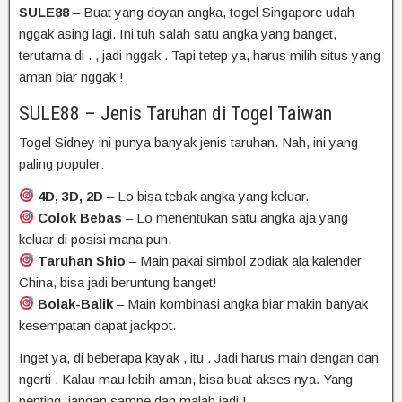
SULE88
–
Buat
yang
doyan
angka,
togel Singapore
udah
nggak
asing
lagi.
Ini
tuh
salah
satu
angka
yang
banget,
terutama
di
.
,
jadi
nggak
.
Tapi
tetep
ya,
harus
milih
situs
yang
aman
biar
nggak
!
SULE88 – Jenis Taruhan di Togel
Taiwan
Togel
Sidney
ini punya banyak jenis taruhan. Nah, ini yang
paling populer:
4D, 3D, 2D
– Lo bisa tebak angka yang keluar.
Colok Bebas
– Lo menentukan satu angka aja yang
keluar di posisi mana pun.
Taruhan Shio
– Main pakai simbol zodiak ala kalender
China, bisa jadi beruntung banget!
Bolak-Balik
– Main kombinasi angka biar makin banyak
kesempatan dapat jackpot.
Inget
ya,
di
beberapa
kayak
,
itu
.
Jadi
harus
main
dengan
dan
ngerti
.
Kalau
mau
lebih
aman,
bisa
buat
akses
nya.
Yang
penting,
jangan
sampe
dan
malah
jadi
!