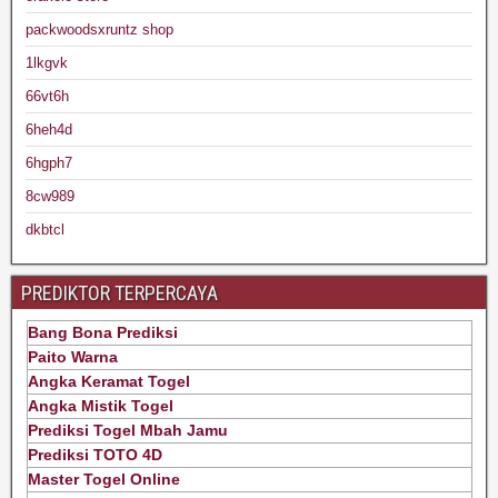
packwoodsxruntz shop
1lkgvk
66vt6h
6heh4d
6hgph7
8cw989
dkbtcl
PREDIKTOR TERPERCAYA
Bang Bona Prediksi
Paito Warna
Angka Keramat Togel
Angka Mistik Togel
Prediksi Togel Mbah Jamu
Prediksi TOTO 4D
Master Togel Online