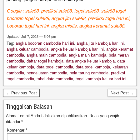
Google : sule88, prediksi sule88, togel sule88, sule88 togel,
bocoran togel sule88, angka jitu sule88, prediksi togel hari ini,
bocoran togel hari ini, angka mistis, angka keramat sule88.
Updated: Juli 7, 2025 — 5:06 pm
Tag:
angka bocoran cambodia hari ini
,
angka jitu kamboja hari ini
,
angka keluar cambodia
,
angka keluar kamboja hari ini
,
angka keramat
cambodia
,
angka main cambodia
,
angka main kamboja
,
bola merah
cambodia
,
daftar togel kamboja
,
data angka keluar kamboja
,
data
keluar kamboja
,
data togel cambodia
,
data togel kamboja
,
keluaran
cambodia
,
pengeluaran cambodia
,
pola tarung cambodia
,
prediksi
togel cambodia
,
tabel data cambodia
,
togel kamboja keluar hari ini
← Previous Post
Next Post →
Tinggalkan Balasan
Alamat email Anda tidak akan dipublikasikan.
Ruas yang wajib
ditandai
*
Komentar
*