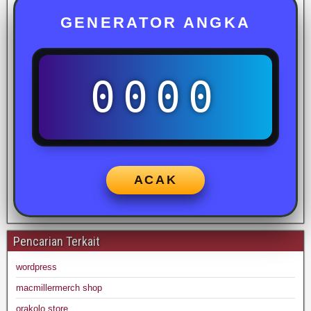
GENERATOR ANGKA
0000
ACAK
Pencarian Terkait
wordpress
macmillermerch shop
orakolo store