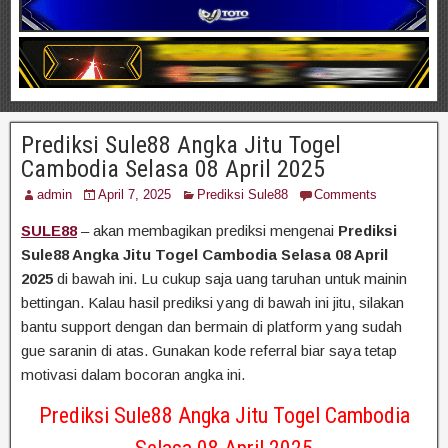
Prediksi Sule88 Angka Jitu Togel
Cambodia Selasa 08 April 2025
admin
April 7, 2025
Prediksi Sule88
Comments
SULE88
– akan membagikan prediksi mengenai
Prediksi
Sule88 Angka Jitu Togel Cambodia Selasa 08 April
2025
di bawah ini. Lu cukup saja uang taruhan untuk mainin
bettingan. Kalau hasil prediksi yang di bawah ini jitu, silakan
bantu support dengan dan bermain di platform yang sudah
gue saranin di atas. Gunakan kode referral biar saya tetap
motivasi dalam bocoran angka ini.
Prediksi Sule88 Angka Jitu Togel Cambodia