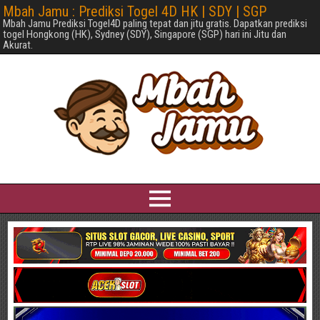
Mbah Jamu : Prediksi Togel 4D HK | SDY | SGP
Mbah Jamu Prediksi Togel4D paling tepat dan jitu gratis. Dapatkan prediksi
togel Hongkong (HK), Sydney (SDY), Singapore (SGP) hari ini Jitu dan
Akurat.