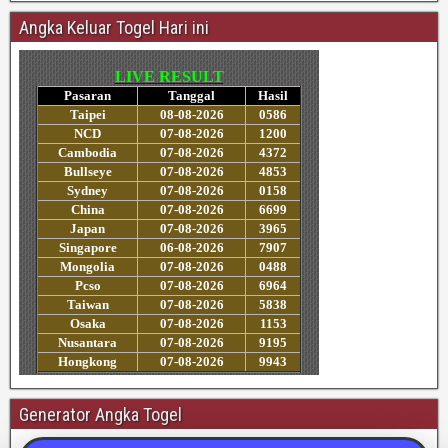
Angka Keluar Togel Hari ini
Generator Angka Togel