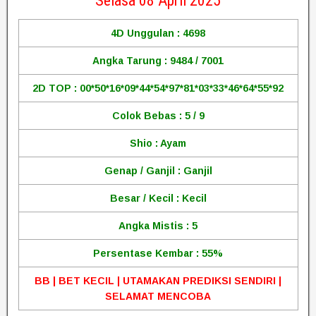
Selasa 08 April 2025
4D Unggulan : 4698
Angka Tarung : 9484 / 7001
2D TOP : 00*50*16*09*44*54*97*81*03*33*46*64*55*92
Colok Bebas : 5 / 9
Shio : Ayam
Genap / Ganjil : Ganjil
Besar / Kecil : Kecil
Angka Mistis : 5
Persentase Kembar : 55%
BB | BET KECIL | UTAMAKAN PREDIKSI SENDIRI |
SELAMAT MENCOBA