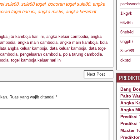
gel sule88, sule88 togel, bocoran togel sule88, angka
packwoods
bocoran togel hari ini, angka mistis, angka keramat
1lkgvk
66vt6h
6heh4d
ngka jitu kamboja hari ini
,
angka keluar cambodia
,
angka
6hgph7
cambodia
,
angka main cambodia
,
angka main kamboja
,
bola
data angka keluar kamboja
,
data keluar kamboja
,
data togel
8cw989
 cambodia
,
pengeluaran cambodia
,
pola tarung cambodia
,
bodia
,
togel kamboja keluar hari ini
dkbtcl
Next Post →
PREDIKT
Bang Bon
Paito Wa
ikan.
Ruas yang wajib ditandai
*
Angka Ke
Angka Mi
Prediksi
Prediksi
Master T
Predikto