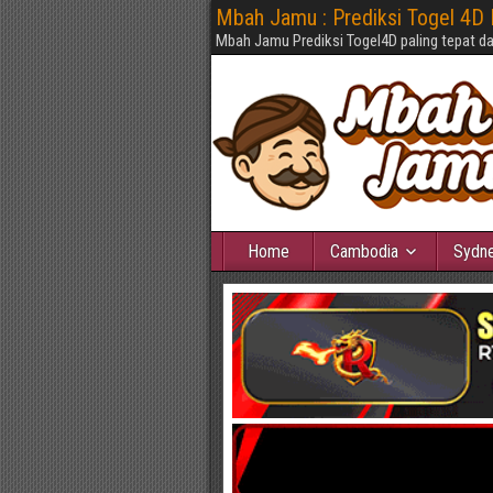
Mbah Jamu : Prediksi Togel 4D 
Mbah Jamu Prediksi Togel4D paling tepat dan
Home
Cambodia
Sydn