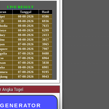
r Angka Togel
GENERATOR