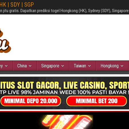
HK | SDY | SGP
 jitu gratis. Dapatkan prediksi togel Hongkong (HK), Sydney (SDY), Singapore (
ey
China
Singapore
Taiwan
Hongkong