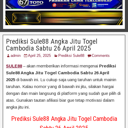
Prediksi Sule88 Angka Jitu Togel
Cambodia Sabtu 26 April 2025
admin
April 25, 2025
Prediksi Sule88
Comments
SULE88
– akan memberikan informasi mengenai
Prediksi
Sule88 Angka Jitu Togel Cambodia Sabtu 26 April
2025
di bawah ini. Lu cukup saja uang taruhan untuk mainin
taruhan. Kalau nomor yang di bawah ini jitu, silakan hargai
dengan dan main langsung di platform yang sudah gue pilih di
atas. Gunakan tautan afiliasi biar gue tetap motivasi dalam
angka jitu ini.
Prediksi Sule88 Angka Jitu Togel Cambodia