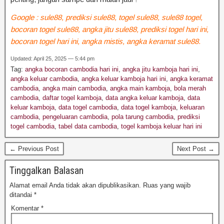
Google : sule88, prediksi sule88, togel sule88, sule88 togel,
bocoran togel sule88, angka jitu sule88, prediksi togel hari ini,
bocoran togel hari ini, angka mistis, angka keramat sule88.
Updated: April 25, 2025 — 5:44 pm
Tag:
angka bocoran cambodia hari ini
,
angka jitu kamboja hari ini
,
angka keluar cambodia
,
angka keluar kamboja hari ini
,
angka keramat
cambodia
,
angka main cambodia
,
angka main kamboja
,
bola merah
cambodia
,
daftar togel kamboja
,
data angka keluar kamboja
,
data
keluar kamboja
,
data togel cambodia
,
data togel kamboja
,
keluaran
cambodia
,
pengeluaran cambodia
,
pola tarung cambodia
,
prediksi
togel cambodia
,
tabel data cambodia
,
togel kamboja keluar hari ini
← Previous Post
Next Post →
Tinggalkan Balasan
Alamat email Anda tidak akan dipublikasikan.
Ruas yang wajib
ditandai
*
Komentar
*