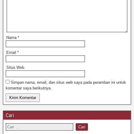
Nama
*
Email
*
Situs Web
Simpan nama, email, dan situs web saya pada peramban ini untuk
komentar saya berikutnya.
Cari