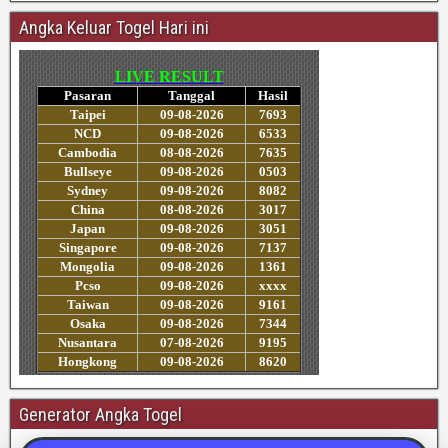
Angka Keluar Togel Hari ini
Generator Angka Togel