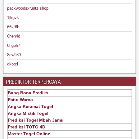
packwoodsxruntz shop
1lkgvk
66vt6h
6heh4d
6hgph7
8cw989
dkbtcl
PREDIKTOR TERPERCAYA
Bang Bona Prediksi
Paito Warna
Angka Keramat Togel
Angka Mistik Togel
Prediksi Togel Mbah Jamu
Prediksi TOTO 4D
Master Togel Online