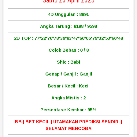
Sabtu 26 April 2025
4D Unggulan : 8891
Angka Tarung : 8198 / 9598
2D TOP : 77*22*76*78*39*83*47*66*06*79*32*53*66*48
Colok Bebas : 0 / 8
Shio : Babi
Genap / Ganjil : Ganjil
Besar / Kecil : Kecil
Angka Mistis : 2
Persentase Kembar : 95%
BB | BET KECIL | UTAMAKAN PREDIKSI SENDIRI |
SELAMAT MENCOBA