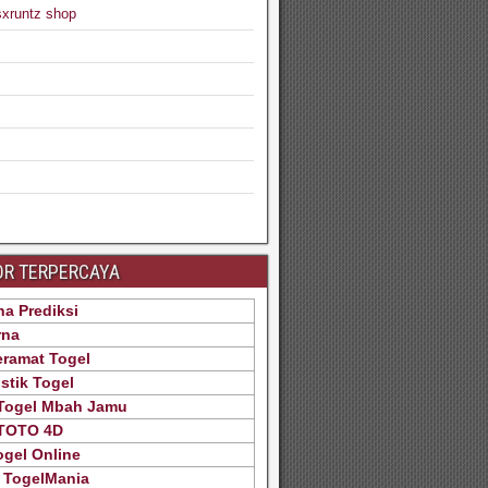
xruntz shop
OR TERPERCAYA
a Prediksi
rna
ramat Togel
stik Togel
 Togel Mbah Jamu
 TOTO 4D
ogel Online
r TogelMania