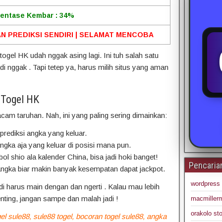
entase Kembar : 34%
AN PREDIKSI SENDIRI | SELAMAT MENCOBA
togel HK
udah
nggak
asing
lagi.
Ini
tuh
salah
satu
di
nggak
.
Tapi
tetep
ya,
harus
milih
situs
yang
aman
 Togel
HK
am taruhan. Nah, ini yang paling sering dimainkan:
rediksi angka yang keluar.
ngka aja yang keluar di posisi mana pun.
ol shio ala kalender China, bisa jadi hoki banget!
Pencarian
ngka biar makin banyak kesempatan dapat jackpot.
wordpress
di
harus
main
dengan
dan
ngerti
.
Kalau
mau
lebih
nting,
jangan
sampe
dan
malah
jadi
!
macmiller
orakolo sto
gel sule88, sule88 togel, bocoran togel sule88, angka