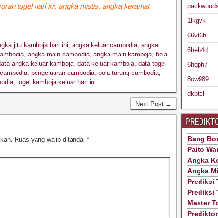
bocoran togel hari ini, angka mistis, angka keramat
packwoods
1lkgvk
66vt6h
ngka jitu kamboja hari ini
,
angka keluar cambodia
,
angka
6heh4d
cambodia
,
angka main cambodia
,
angka main kamboja
,
bola
data angka keluar kamboja
,
data keluar kamboja
,
data togel
6hgph7
 cambodia
,
pengeluaran cambodia
,
pola tarung cambodia
,
8cw989
bodia
,
togel kamboja keluar hari ini
dkbtcl
Next Post →
PREDIKT
Bang Bon
ikan.
Ruas yang wajib ditandai
*
Paito Wa
Angka Ke
Angka Mi
Prediksi
Prediksi
Master T
Predikto