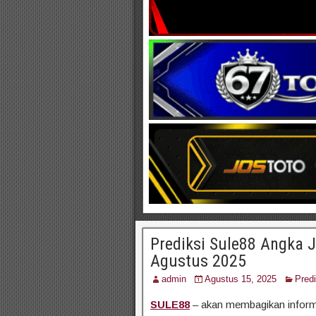
Prediksi Sule88 Angka 
Agustus 2025
admin
Agustus 15, 2025
Pred
SULE88
– akan membagikan infor