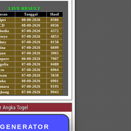
r Angka Togel
GENERATOR