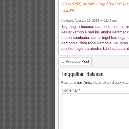
jitu sule88, prediksi togel hari ini, 
sule88.
Updated: Agustus 15, 2025 — 11:46 pm
Tag:
angka bocoran cambodia hari ini
,
a
keluar kamboja hari ini
,
angka keramat 
merah cambodia
,
daftar togel kamboja
,
cambodia
,
data togel kamboja
,
keluaran
prediksi togel cambodia
,
tabel data cam
← Previous Post
Tinggalkan Balasan
Alamat email Anda tidak akan dipublikas
Komentar
*