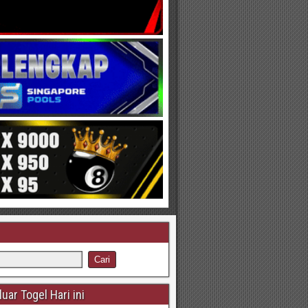
uar Togel Hari ini