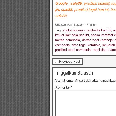
Google : sule88, prediksi sule88, to
jitu sule88, prediksi togel hari ini, 
sule88.
Updated: April 4, 2025 — 4:38 pm
Tag:
angka bocoran cambodia hari ini
,
a
keluar kamboja hari ini
,
angka keramat 
merah cambodia
,
daftar togel kamboja
,
cambodia
,
data togel kamboja
,
keluaran
prediksi togel cambodia
,
tabel data cam
← Previous Post
Tinggalkan Balasan
Alamat email Anda tidak akan dipublikas
Komentar
*