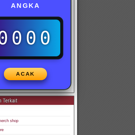
ANGKA
0000
ACAK
 Terkait
merch shop
re