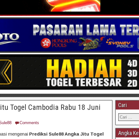
Cari
Jitu Togel Cambodia Rabu 18 Juni
 Sule88
Comments
Angka Kel
masi mengenai
Prediksi Sule88 Angka Jitu Togel