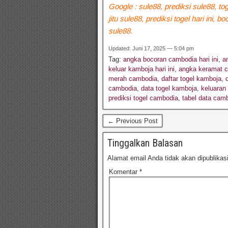
Google : sule88, prediksi sule88, to
jitu sule88, prediksi togel hari ini, 
sule88.
Updated: Juni 17, 2025 — 5:04 pm
Tag:
angka bocoran cambodia hari ini
,
a
keluar kamboja hari ini
,
angka keramat 
merah cambodia
,
daftar togel kamboja
,
cambodia
,
data togel kamboja
,
keluaran
prediksi togel cambodia
,
tabel data cam
← Previous Post
Tinggalkan Balasan
Alamat email Anda tidak akan dipublikas
Komentar
*