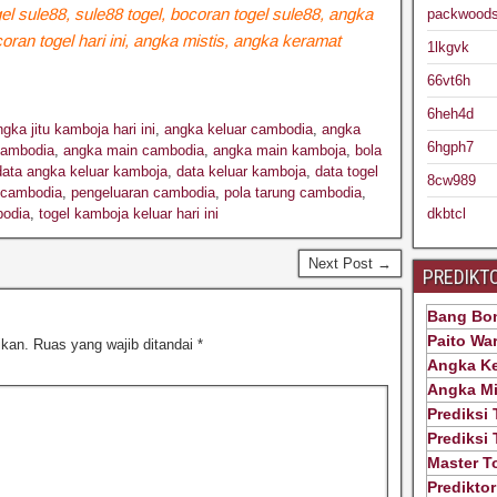
gel sule88, sule88 togel, bocoran togel sule88, angka
packwoods
bocoran togel hari ini, angka mistis, angka keramat
1lkgvk
66vt6h
6heh4d
ngka jitu kamboja hari ini
,
angka keluar cambodia
,
angka
6hgph7
cambodia
,
angka main cambodia
,
angka main kamboja
,
bola
data angka keluar kamboja
,
data keluar kamboja
,
data togel
8cw989
 cambodia
,
pengeluaran cambodia
,
pola tarung cambodia
,
bodia
,
togel kamboja keluar hari ini
dkbtcl
Next Post →
PREDIKT
Bang Bon
Paito Wa
ikan.
Ruas yang wajib ditandai
*
Angka Ke
Angka Mi
Prediksi
Prediksi
Master T
Predikto