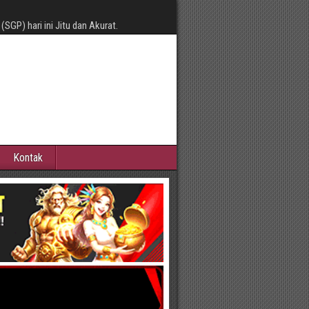
SGP) hari ini Jitu dan Akurat.
Kontak