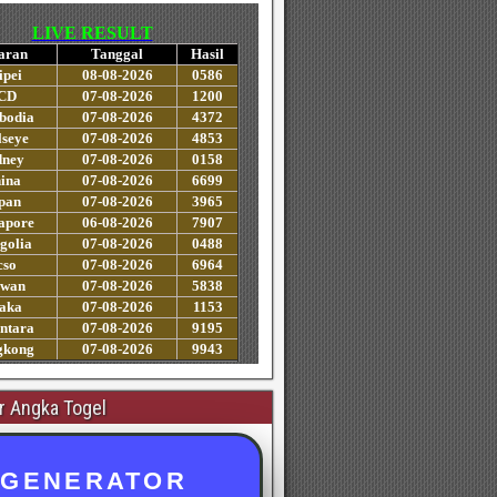
r Angka Togel
GENERATOR