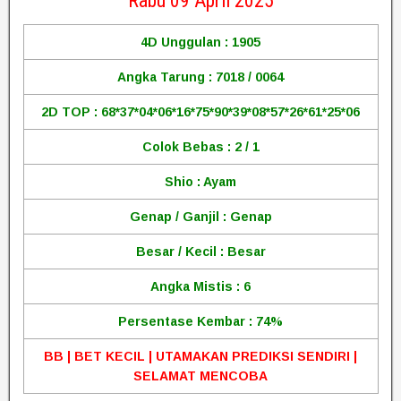
Rabu 09 April 2025
4D Unggulan : 1905
Angka Tarung : 7018 / 0064
2D TOP : 68*37*04*06*16*75*90*39*08*57*26*61*25*06
Colok Bebas : 2 / 1
Shio : Ayam
Genap / Ganjil : Genap
Besar / Kecil : Besar
Angka Mistis : 6
Persentase Kembar : 74%
BB | BET KECIL | UTAMAKAN PREDIKSI SENDIRI |
SELAMAT MENCOBA