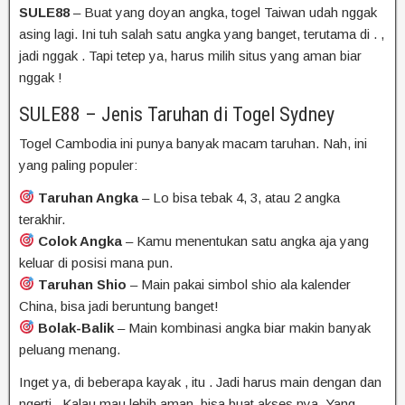
SULE88
–
Buat
yang
doyan
angka,
togel Taiwan
udah
nggak
asing
lagi.
Ini
tuh
salah
satu
angka
yang
banget,
terutama
di
.
,
jadi
nggak
.
Tapi
tetep
ya,
harus
milih
situs
yang
aman
biar
nggak
!
SULE88 – Jenis Taruhan di Togel
Sydney
Togel
Cambodia
ini punya banyak macam taruhan. Nah, ini
yang paling populer:
Taruhan Angka
– Lo bisa tebak 4, 3, atau 2 angka
terakhir.
Colok Angka
– Kamu menentukan satu angka aja yang
keluar di posisi mana pun.
Taruhan Shio
– Main pakai simbol shio ala kalender
China, bisa jadi beruntung banget!
Bolak-Balik
– Main kombinasi angka biar makin banyak
peluang menang.
Inget
ya,
di
beberapa
kayak
,
itu
.
Jadi
harus
main
dengan
dan
ngerti
.
Kalau
mau
lebih
aman,
bisa
buat
akses
nya.
Yang