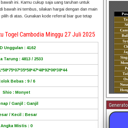
 bawah ini. Kamu cukup saja uang taruhan untuk
di bawah ini tembus, silakan hargai dengan dan main
ilih di atas. Gunakan kode referral biar gue tetap
tu Togel Cambodia Minggu 27 Juli 2025
D Unggulan : 4162
a Tarung : 4813 / 2533
1*58*75*07*35*58*47*48*92*06*38*44
olok Bebas : 9 / 6
Shio : Monyet
nap / Ganjil : Ganjil
Generato
sar / Kecil : Besar
Angka Mistis : 0