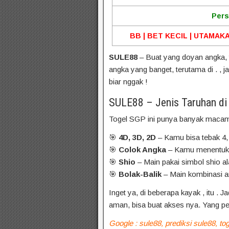
Pers
BB | BET KECIL | UTAMAK
SULE88
–
Buat
yang
doyan
angka,
angka
yang
banget,
terutama
di
.
,
ja
biar
nggak
!
SULE88 – Jenis Taruhan di
Togel
SGP
ini punya banyak macam t
🎯
4D, 3D, 2D
– Kamu bisa tebak 4, 3
🎯
Colok Angka
– Kamu menentukan
🎯
Shio
– Main pakai simbol shio al
🎯
Bolak-Balik
– Main kombinasi a
Inget
ya,
di
beberapa
kayak
,
itu
.
Ja
aman,
bisa
buat
akses
nya.
Yang
pe
Google : sule88, prediksi sule88, to