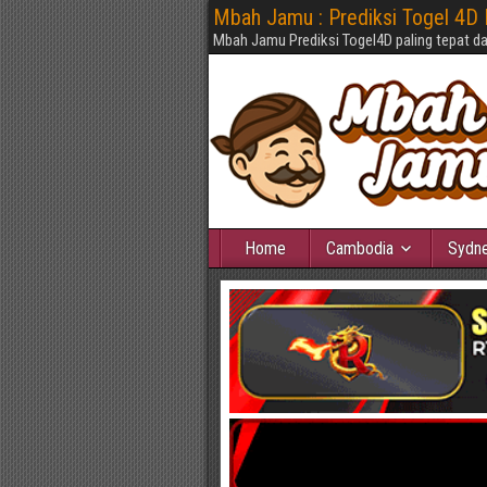
Mbah Jamu : Prediksi Togel 4D 
Mbah Jamu Prediksi Togel4D paling tepat dan
Home
Cambodia
Sydn