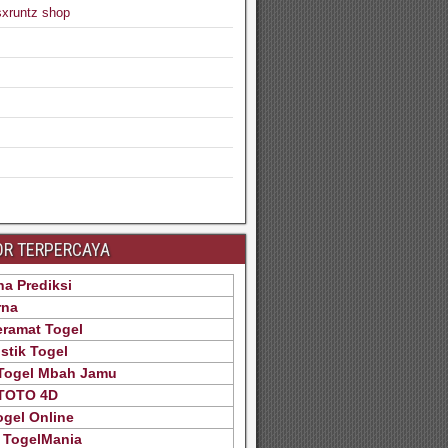
xruntz shop
OR TERPERCAYA
a Prediksi
rna
ramat Togel
stik Togel
 Togel Mbah Jamu
 TOTO 4D
ogel Online
r TogelMania