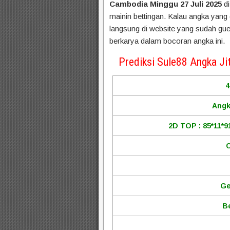
Cambodia Minggu 27 Juli 2025
di
mainin bettingan. Kalau angka yang 
langsung di website yang sudah gue p
berkarya dalam bocoran angka ini.
Prediksi Sule88 Angka Ji
4
Angk
2D TOP : 85*11*9
C
Ge
Be