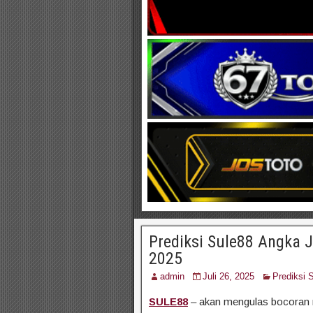
Prediksi Sule88 Angka 
2025
admin
Juli 26, 2025
Prediksi 
SULE88
– akan mengulas bocoran