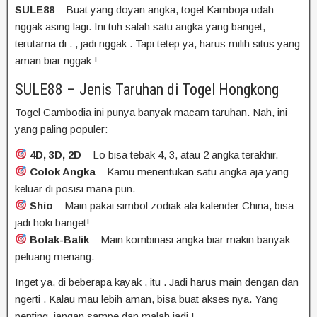
SULE88
–
Buat
yang
doyan
angka,
togel Kamboja
udah
nggak
asing
lagi.
Ini
tuh
salah
satu
angka
yang
banget,
terutama
di
.
,
jadi
nggak
.
Tapi
tetep
ya,
harus
milih
situs
yang
aman
biar
nggak
!
SULE88 – Jenis Taruhan di Togel
Hongkong
Togel
Cambodia
ini punya banyak macam taruhan. Nah, ini
yang paling populer:
4D, 3D, 2D
– Lo bisa tebak 4, 3, atau 2 angka terakhir.
Colok Angka
– Kamu menentukan satu angka aja yang
keluar di posisi mana pun.
Shio
– Main pakai simbol zodiak ala kalender China, bisa
jadi hoki banget!
Bolak-Balik
– Main kombinasi angka biar makin banyak
peluang menang.
Inget
ya,
di
beberapa
kayak
,
itu
.
Jadi
harus
main
dengan
dan
ngerti
.
Kalau
mau
lebih
aman,
bisa
buat
akses
nya.
Yang
penting,
jangan
sampe
dan
malah
jadi
!