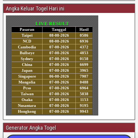
Angka Keluar Togel Hari ini
Generator Angka Togel