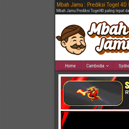
Mbah Jamu : Prediksi Togel 4D 
Mbah Jamu Prediksi Togel4D paling tepat dan
Home
Cambodia
Sydn