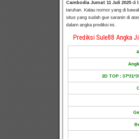
Cambodia Jumat 11 Juli 2025
di 
taruhan. Kalau nomor yang di bawah 
situs yang sudah gue saranin di ata
dalam angka prediksi ini.
Prediksi Sule88 Angka J
4
Angk
2D TOP : 37*31*3
C
Ge
Be