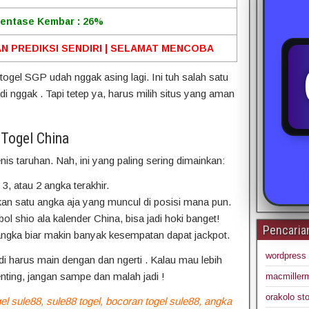
entase Kembar : 26%
AN PREDIKSI SENDIRI | SELAMAT MENCOBA
togel SGP
udah
nggak
asing
lagi.
Ini
tuh
salah
satu
di
nggak
.
Tapi
tetep
ya,
harus
milih
situs
yang
aman
 Togel
China
nis taruhan. Nah, ini yang paling sering dimainkan:
3, atau 2 angka terakhir.
n satu angka aja yang muncul di posisi mana pun.
ol shio ala kalender China, bisa jadi hoki banget!
Pencarian
ngka biar makin banyak kesempatan dapat jackpot.
wordpress
di
harus
main
dengan
dan
ngerti
.
Kalau
mau
lebih
nting,
jangan
sampe
dan
malah
jadi
!
macmiller
orakolo sto
gel sule88, sule88 togel, bocoran togel sule88, angka