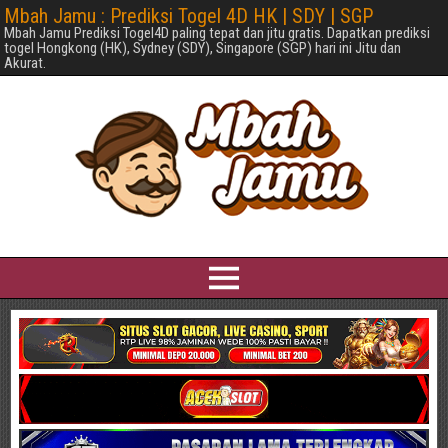
Mbah Jamu : Prediksi Togel 4D HK | SDY | SGP
Mbah Jamu Prediksi Togel4D paling tepat dan jitu gratis. Dapatkan prediksi
togel Hongkong (HK), Sydney (SDY), Singapore (SGP) hari ini Jitu dan
Akurat.