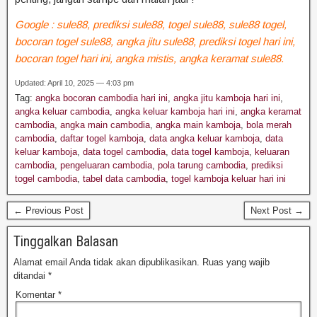
Google : sule88, prediksi sule88, togel sule88, sule88 togel,
bocoran togel sule88, angka jitu sule88, prediksi togel hari ini,
bocoran togel hari ini, angka mistis, angka keramat sule88.
Updated: April 10, 2025 — 4:03 pm
Tag:
angka bocoran cambodia hari ini
,
angka jitu kamboja hari ini
,
angka keluar cambodia
,
angka keluar kamboja hari ini
,
angka keramat
cambodia
,
angka main cambodia
,
angka main kamboja
,
bola merah
cambodia
,
daftar togel kamboja
,
data angka keluar kamboja
,
data
keluar kamboja
,
data togel cambodia
,
data togel kamboja
,
keluaran
cambodia
,
pengeluaran cambodia
,
pola tarung cambodia
,
prediksi
togel cambodia
,
tabel data cambodia
,
togel kamboja keluar hari ini
← Previous Post
Next Post →
Tinggalkan Balasan
Alamat email Anda tidak akan dipublikasikan.
Ruas yang wajib
ditandai
*
Komentar
*