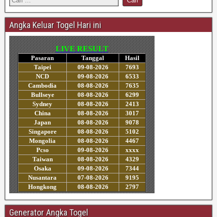
Angka Keluar Togel Hari ini
Generator Angka Togel