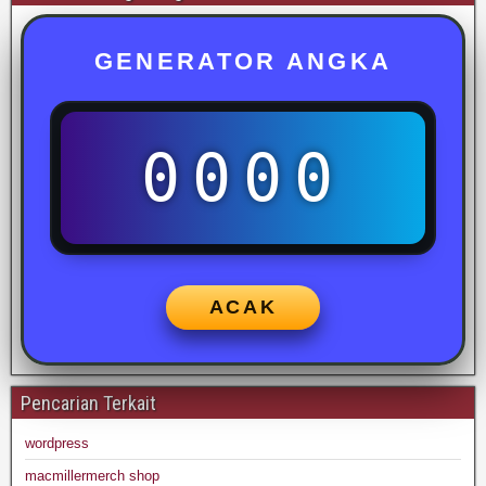
GENERATOR ANGKA
0000
ACAK
Pencarian Terkait
wordpress
macmillermerch shop