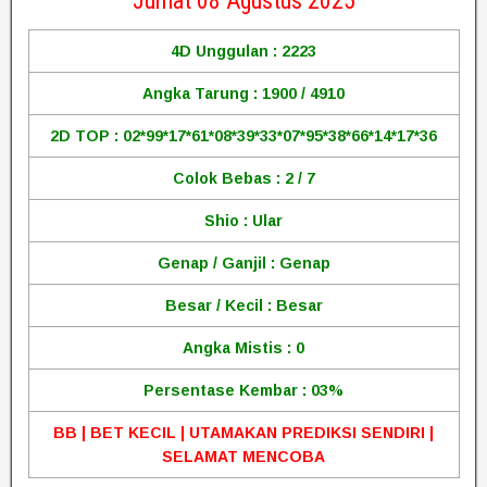
Jumat 08 Agustus 2025
4D Unggulan : 2223
Angka Tarung : 1900 / 4910
2D TOP : 02*99*17*61*08*39*33*07*95*38*66*14*17*36
Colok Bebas : 2 / 7
Shio : Ular
Genap / Ganjil : Genap
Besar / Kecil : Besar
Angka Mistis : 0
Persentase Kembar : 03%
BB | BET KECIL | UTAMAKAN PREDIKSI SENDIRI |
SELAMAT MENCOBA