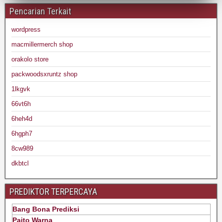
Pencarian Terkait
wordpress
macmillermerch shop
orakolo store
packwoodsxruntz shop
1lkgvk
66vt6h
6heh4d
6hgph7
8cw989
dkbtcl
PREDIKTOR TERPERCAYA
Bang Bona Prediksi
Paito Warna