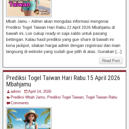
Mbah Jamu – Admin akan mengulas informasi mengenai
Prediksi Togel Taiwan Hari Rabu 22 April 2026 Mbahjamu di
bawah ini. Loe cukup ready-in saja saldo untuk pasang
bettingan. Kalau hasil prediksi yang gue share di bawah ini
kena jackpot, silakan hargai admin dengan registrasi dan main
langsung di website yang sudah gue pilih di atas. Gunakan […]
Read Post
Prediksi Togel Taiwan Hari Rabu 15 April 2026
Mbahjamu
admin
April 14, 2026
Prediksi Mbah Jamu
,
Prediksi Togel Taiwan
,
Togel Taiwan Rabu
Comments