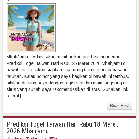
MbahJamu – Admin akan membagikan prediksi mengenai
Prediksi Togel Taiwan Hari Rabu 25 Maret 2026 Mbahjamu di
bawah ini. Lu cukup siapkan saja uang taruhan untuk pasang
taruhan. Kalau nomor yang saya bagikan di bawah ini tembus,
silakan dukung saya dengan registrasi dan main langsung di
situs yang sudah saya rekomendasikan di atas. Gunakan link
referal […]
Read Post
Prediksi Togel Taiwan Hari Rabu 18 Maret
2026 Mbahjamu
admin
Maret 17, 2026