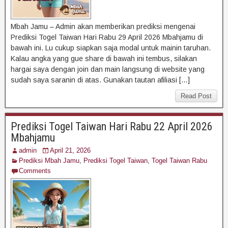
Mbah Jamu – Admin akan memberikan prediksi mengenai
Prediksi Togel Taiwan Hari Rabu 29 April 2026 Mbahjamu di
bawah ini. Lu cukup siapkan saja modal untuk mainin taruhan.
Kalau angka yang gue share di bawah ini tembus, silakan
hargai saya dengan join dan main langsung di website yang
sudah saya saranin di atas. Gunakan tautan afiliasi […]
Read Post
Prediksi Togel Taiwan Hari Rabu 22 April 2026
Mbahjamu
admin
April 21, 2026
Prediksi Mbah Jamu
,
Prediksi Togel Taiwan
,
Togel Taiwan Rabu
Comments