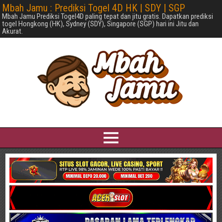
Mbah Jamu : Prediksi Togel 4D HK | SDY | SGP
Mbah Jamu Prediksi Togel4D paling tepat dan jitu gratis. Dapatkan prediksi
togel Hongkong (HK), Sydney (SDY), Singapore (SGP) hari ini Jitu dan
Akurat.