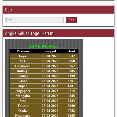
Cari
Angka Keluar Togel Hari ini