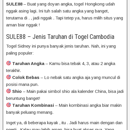
SULE88
–
Buat
yang
doyan
angka,
togel Hongkong
udah
nggak
asing
lagi.
Ini
tuh
salah
satu
angka
yang
banget,
terutama
di
.
,
jadi
nggak
.
Tapi
tetep
ya,
harus
milih
situs
yang
aman
biar
nggak
!
SULE88 – Jenis Taruhan di Togel
Cambodia
Togel
Sidney
ini punya banyak jenis taruhan. Nah, ini yang
paling populer:
Taruhan Angka
– Kamu bisa tebak 4, 3, atau 2 angka
terakhir.
Colok Bebas
– Lo nebak satu angka aja yang muncul di
posisi mana pun.
Shio
– Main pakai simbol shio ala kalender China, bisa jadi
beruntung banget!
Taruhan Kombinasi
– Main kombinasi angka biar makin
banyak peluang menang.
Inget
ya,
di
beberapa
kayak
,
itu
.
Jadi
harus
main
dengan
dan
ngerti
.
Kalau
mau
lebih
aman,
bisa
buat
akses
nya.
Yang