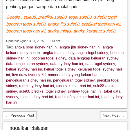
penting,
jangan
sampe
dan
malah
jadi
!
Google : sule88, prediksi sule88, togel sule88, sule88 togel,
bocoran togel sule88, angka jitu sule88, prediksi togel hari ini,
bocoran togel hari ini, angka mistis, angka keramat sule88.
Updated: Agustus 11, 2025 — 9:13 pm
Tag:
angka bom sidney hari ini
,
angka jitu sidney hari ini
,
angka
keluar sidney hari ini
,
angka main sidney
,
angka togel sidney
,
bocoran
sidney hari ini
,
bocoran togel sidney
,
data lengkap keluaran sydney
,
data pengeluaran sydney
,
data sydney hari ini
,
data togel sydney
,
keluar sydney hari ini
,
keluar togel sidney
,
keluaran togel sydney hari
ini
,
live draw sydney 6d
,
nomor sidney yang keluar hari ini
,
pengeluaran sidney hari ini
,
pengeluaran togel sidney
,
prediksi togel
sidney
,
result sydney hari ini
,
sidney keluar hari ini
,
sule88 angka
sidney
,
sule88 prediksi togel sidney
,
sydney togel hari ini
,
tabel data
sydney
,
togel sidney hari ini
,
togel sidñey keluar hari ini
,
togel sydney
hari ini
← Previous Post
Next Post →
Tinggalkan Balasan