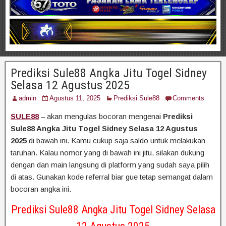
Prediksi Sule88 Angka Jitu Togel Sidney
Selasa 12 Agustus 2025
admin
Agustus 11, 2025
Prediksi Sule88
Comments
SULE88
– akan mengulas bocoran mengenai
Prediksi
Sule88 Angka Jitu Togel Sidney Selasa 12 Agustus
2025
di bawah ini. Kamu cukup saja saldo untuk melakukan
taruhan. Kalau nomor yang di bawah ini jitu, silakan dukung
dengan dan main langsung di platform yang sudah saya pilih
di atas. Gunakan kode referral biar gue tetap semangat dalam
bocoran angka ini.
Prediksi Sule88 Angka Jitu Togel Sidney Selasa