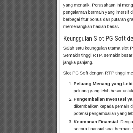
yang menarik. Perusahaan ini meng
pengalaman bermain yang imersif d
berbagai fitur bonus dan putaran g
memenangkan hadiah besar.
Keunggulan Slot PG Soft d
Salah satu keunggulan utama slot P
Semakin tinggi RTP, semakin besa
jangka panjang.
Slot PG Soft dengan RTP tinggi me
Peluang Menang yang Lebi
peluang yang lebih besar unt
Pengembalian Investasi ya
dikembalikan kepada pemain d
potensi pengembalian yang leb
Keamanan Finansial
: Denga
secara finansial saat bermain 