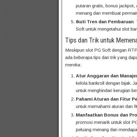
putaran gratis, bonus jackpot,
menang dan membuat permaina
Ikuti Tren dan Pembaruan
:
Soft untuk mengetahui slot ba
Tips dan Trik untuk Memena
Meskipun slot PG Soft dengan RTP 
ada beberapa tips dan trik yang 
mereka:
Atur Anggaran dan Manaje
kelola bankroll dengan bijak.
untuk menghindari kerugian be
Pahami Aturan dan Fitur P
untuk memahami aturan dan fi
Manfaatkan Bonus dan Pr
promosi menarik untuk slot PG
peluang menang dan mendapatka