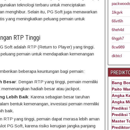
packwoods
gunakan teknologi terbaru untuk menciptakan
an menghibur. Selain itu, PG Soft juga menawarkan
1lkgvk
ratis yang meningkatkan peluang pemain untuk
66vt6h
6heh4d
engan RTP Tinggi
6hgph7
G Soft adalah RTP (Return to Player) yang tinggi.
8cw989
r peluang pemain untuk mendapatkan kemenangan
dkbtcl
mberikan beberapa keuntungan bagi pemain:
PREDIKT
h Besar
: Dengan RTP yang tinggi, pemain memiliki
Bang Bon
uk memenangkan hadiah besar atau jackpot.
Paito Wa
Angka Ke
ng Lebih Baik
: Karena sebagian besar taruhan
Angka Mi
alam bentuk kemenangan, investasi pemain memiliki
Prediksi
ih baik.
Prediksi
n RTP yang tinggi, pemain dapat merasa lebih aman
Master T
slot PG Soft, karena risiko kerugian jangka panjang
Predikto