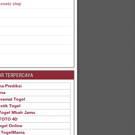
xruntz shop
OR TERPERCAYA
a Prediksi
rna
ramat Togel
stik Togel
 Togel Mbah Jamu
 TOTO 4D
ogel Online
r TogelMania