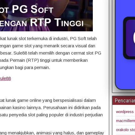
at lunak slot terkemuka di industri, PG Soft telah
engan game slot yang menarik secara visual dan
esar. Sule88 telah memilih dengan cermat slot PG
ada Pemain (RTP) tinggi untuk memberikan
ngkan bagi para pemain.
Pencarian
at lunak game online yang berspesialisasi dalam
inan kasino lainnya. Perusahaan ini didirikan pada
wordpress
atu penyedia slot paling populer di industri perjudian
macmiller
orakolo sto
 yang menakjubkan, animasi yang halus, dan gameplay