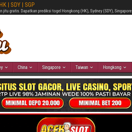
HK | SDY | SGP
 jitu gratis. Dapatkan prediksi togel Hongkong (HK), Sydney (SDY), Singapore (
ey
China
Singapore
Taiwan
Hongkong