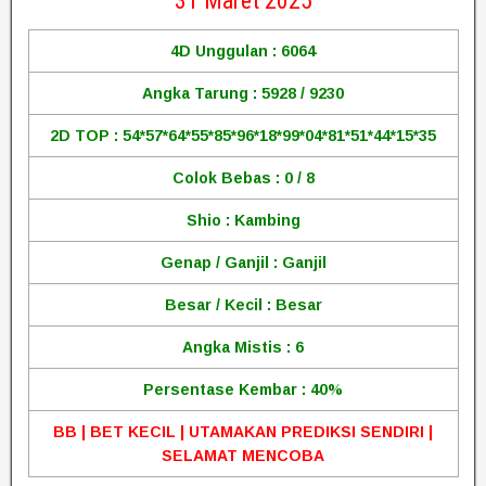
31 Maret 2025
4D Unggulan : 6064
Angka Tarung : 5928 / 9230
2D TOP : 54*57*64*55*85*96*18*99*04*81*51*44*15*35
Colok Bebas : 0 / 8
Shio : Kambing
Genap / Ganjil : Ganjil
Besar / Kecil : Besar
Angka Mistis : 6
Persentase Kembar : 40%
BB | BET KECIL | UTAMAKAN PREDIKSI SENDIRI |
SELAMAT MENCOBA