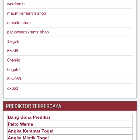
wordpress
macmillermerch shop
orakolo store
packwoodsxruntz shop
1lkgvk
66vt6h
6heh4d
6hgph7
8cw989
dkbtcl
PREDIKTOR TERPERCAYA
Bang Bona Prediksi
Paito Warna
Angka Keramat Togel
Angka Mistik Togel