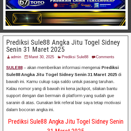
Prediksi Sule88 Angka Jitu Togel Sidney
Senin 31 Maret 2025
admin
Maret 30, 2025
Prediksi Sule88
Comments
SULE88
– akan memberikan informasi mengenai
Prediksi
Sule88 Angka Jitu Togel Sidney Senin 31 Maret 2025
di
bawah ini. Kamu cukup saja saldo untuk pasang taruhan.
Kalau nomor yang di bawah ini kena jackpot, silakan bantu
support dengan dan bermain di platform yang sudah gue
saranin di atas. Gunakan link referal biar saya tetap motivasi
dalam bocoran angka ini.
Prediksi Sule88 Angka Jitu Togel Sidney Senin