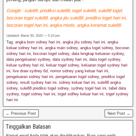
Google : sule88, prediksi sule88, togel sule88, sule88 togel,
bocoran togel sule88, angka jitu sule88, prediksi togel hari ini,
bocoran togel hari ini, angka mistis, angka keramat sule88.
Updated: Maret 30, 2025 — 5:10 pm
Tag:
angka bom sidney hari ini
,
angka jitu sidney hari ini
,
angka
keluar sidney hari ini
,
angka main sidney
,
angka togel sidney
,
bocoran
sidney hari ini
,
bocoran togel sidney
,
data lengkap keluaran sydney
,
data pengeluaran sydney
,
data sydney hari ini
,
data togel sydney
,
keluar sydney hari ini
,
keluar togel sidney
,
keluaran togel sydney hari
ini
,
live draw sydney 6d
,
nomor sidney yang keluar hari ini
,
pengeluaran sidney hari ini
,
pengeluaran togel sidney
,
prediksi togel
sidney
,
result sydney hari ini
,
sidney keluar hari ini
,
sule88 angka
sidney
,
sule88 prediksi togel sidney
,
sydney togel hari ini
,
tabel data
sydney
,
togel sidney hari ini
,
togel sidñey keluar hari ini
,
togel sydney
hari ini
← Previous Post
Next Post →
Tinggalkan Balasan
Alamat email Anda tidak akan dipublikasikan.
Ruas yang wajib