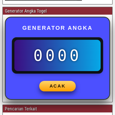
Generator Angka Togel
GENERATOR ANGKA
0000
ACAK
Pencarian Terkait